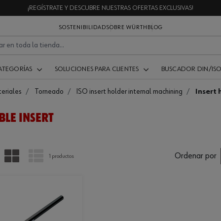
¡REGÍSTRATE Y DESCUBRE NUESTRAS OFERTAS EXCLUSIVAS!
SOSTENIBILIDAD
SOBRE WÜRTH
BLOG
ATEGORÍAS
SOLUCIONES PARA CLIENTES
BUSCADOR DIN/IS
eriales
Torneado
ISO insert holder internal machining
Insert 
BLE INSERT
PARRILLA
LISTA
Ordenar por
1 productos