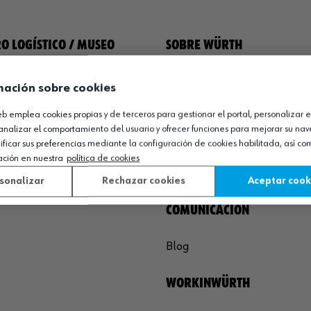
O LOGÍSTICO / MUSEO
SOBRE WÜRTH
España S.A
Empresa
mación sobre cookies
de Cameros, pcls. 86-88
Museo
web emplea cookies propias y de terceros para gestionar el portal, personalizar e
Sequero, El (Agoncillo)
Ayuda
analizar el comportamiento del usuario y ofrecer funciones para mejorar su na
ja, España
Compliance
icar sus preferencias mediante la configuración de cookies habilitada, así c
Calidad
ación en nuestra
política de cookies
 03 01
Sostenibilidad
sonalizar
Rechazar cookies
Aceptar cook
agoncillo@wurth.es
COMUNICACIÓN
Blog
WORKINWÜRTH