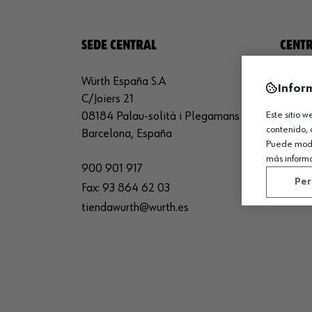
SEDE CENTRAL
CENTR
Würth España S.A
Würth 
Infor
C/Joiers 21
Avda. 
Este sitio 
08184 Palau-solità i Plegamans
26150 
contenido, 
Barcelona, España
La Rio
Puede modif
más inform
900 901 917
94 101
Per
Fax:
93 864 62 03
sede_
tiendawurth@wurth.es