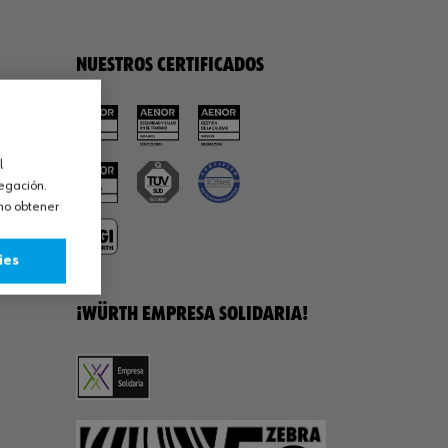
NUESTROS CERTIFICADOS
l
vegación.
omo obtener
ies
¡WÜRTH EMPRESA SOLIDARIA!