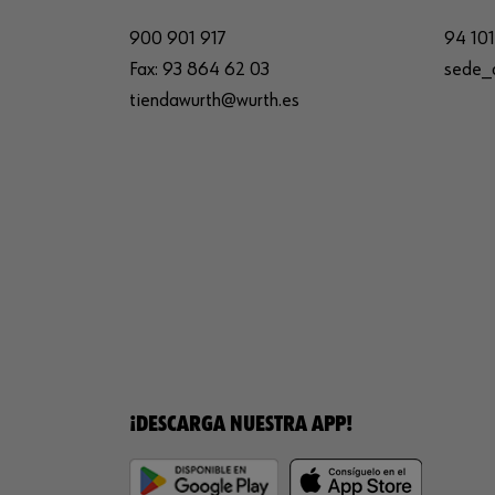
900 901 917
94 101
Fax:
93 864 62 03
sede_
tiendawurth@wurth.es
¡DESCARGA NUESTRA APP!