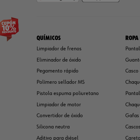
QUÍMICOS
ROPA 
Limpiador de frenos
Pantal
Eliminador de óxido
Guante
Pegamento rápido
Casco 
Polímero sellador MS
Chaque
Pistola espuma poliuretano
Pantal
Limpiador de motor
Chaque
Convertidor de óxido
Gafas 
Silicona neutra
Cascos
Aditivo para diésel
Careta