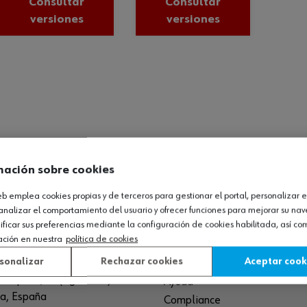
Consultar
Consultar
versiones
versiones
mación sobre cookies
web emplea cookies propias y de terceros para gestionar el portal, personalizar e
O LOGÍSTICO / MUSEO
SOBRE WÜRTH
analizar el comportamiento del usuario y ofrecer funciones para mejorar su na
icar sus preferencias mediante la configuración de cookies habilitada, así c
ación en nuestra
política de cookies
España S.A
Empresa
de Cameros, pcls. 86-88
sonalizar
Rechazar cookies
Aceptar cook
Museo
Sequero, El (Agoncillo)
Ayuda
ja, España
Compliance