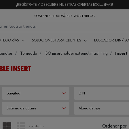
¡REGÍSTRATE Y DESCUBRE NUESTRAS OFERTAS EXCLUSIVAS!
SOSTENIBILIDAD
SOBRE WÜRTH
BLOG
ATEGORÍAS
SOLUCIONES PARA CLIENTES
BUSCADOR DIN/IS
eriales
Torneado
ISO insert holder external machining
Insert
BLE INSERT
Longitud
DIN
Sistema de agarre
Altura del eje
PARRILLA
LISTA
Ordenar por
2 productos