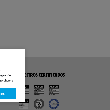
l
NUESTROS CERTIFICADOS
vegación.
omo obtener
ies