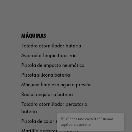
MÁQUINAS
Taladro atornillador batería
Aspirador limpia tapicería
Pistola de impacto neumática
Pistola silicona batería
Máquina limpieza agua a presión
Radial angular a batería
Taladro atornillador percutor a
batería
👋 ¿Tienes una consulta? Estamos
Pistola de calor eléctrica
aquí para ayudarte.
Martillo percutor a batería