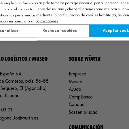
web emplea cookies propias y de terceros para gestionar el portal, personalizar e
analizar el comportamiento del usuario y ofrecer funciones para mejorar su na
icar sus preferencias mediante la configuración de cookies habilitada, así c
ación en nuestra
política de cookies
sonalizar
Rechazar cookies
Aceptar cook
O LOGÍSTICO / MUSEO
SOBRE WÜRTH
España S.A
Empresa
de Cameros, pcls. 86-88
Museo
Sequero, El (Agoncillo)
Ayuda
ja, España
Compliance
Calidad
 03 01
Sostenibilidad
agoncillo@wurth.es
COMUNICACIÓN