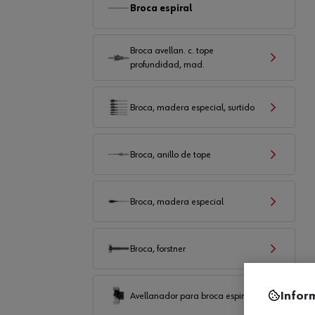
Broca espiral
Broca avellan. c. tope
profundidad, mad.
Broca, madera especial, surtido
Broca, anillo de tope
Broca, madera especial
Broca, forstner
Infor
Avellanador para broca espiral