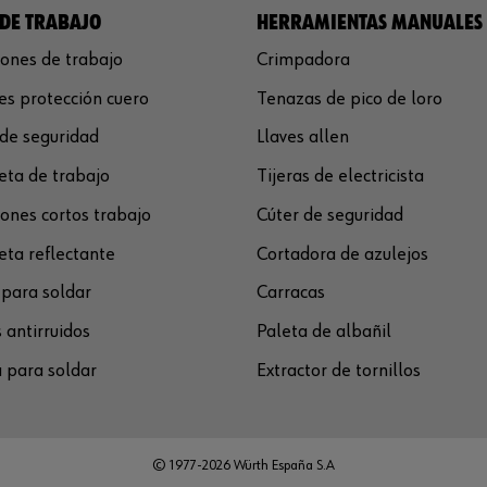
DE TRABAJO
HERRAMIENTAS MANUALES
ones de trabajo
Crimpadora
s protección cuero
Tenazas de pico de loro
de seguridad
Llaves allen
ta de trabajo
Tijeras de electricista
ones cortos trabajo
Cúter de seguridad
ta reflectante
Cortadora de azulejos
para soldar
Carracas
 antirruidos
Paleta de albañil
 para soldar
Extractor de tornillos
© 1977-2026 Würth España S.A