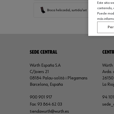
Este sitio 
contenido, 
Broca helicoidal, surtido/set
Puede modif
más inform
Per
SEDE CENTRAL
CENTR
Würth España S.A
Würth 
C/Joiers 21
Avda. 
08184 Palau-solità i Plegamans
26150 
Barcelona, España
La Rio
900 901 917
94 101
Fax:
93 864 62 03
sede_
tiendawurth@wurth.es