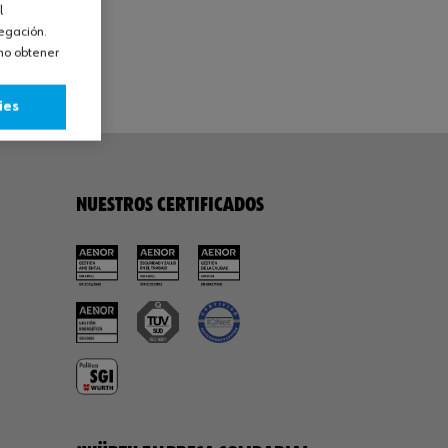
l
vegación.
omo obtener
ies
NUESTROS CERTIFICADOS