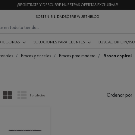
¡REGÍSTRATE Y DESCUBRE NUESTRAS OFERTAS EXCLUSIVAS!
SOSTENIBILIDAD
SOBRE WÜRTH
BLOG
ATEGORÍAS
SOLUCIONES PARA CLIENTES
BUSCADOR DIN/IS
eriales
Brocas y cinceles
Brocas para madera
Broca espiral
PARRILLA
LISTA
Ordenar por
1 productos