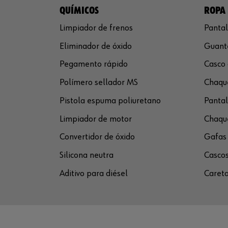
QUÍMICOS
ROPA 
Limpiador de frenos
Pantal
Eliminador de óxido
Guante
Pegamento rápido
Casco 
Polímero sellador MS
Chaque
Pistola espuma poliuretano
Pantal
Limpiador de motor
Chaque
Convertidor de óxido
Gafas 
Silicona neutra
Cascos
Aditivo para diésel
Careta