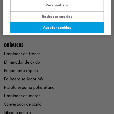
Personalizar
Rechazar cookies
Aceptar cookies
QUÍMICOS
Limpiador de frenos
Eliminador de óxido
Pegamento rápido
Polímero sellador MS
Pistola espuma poliuretano
Limpiador de motor
Convertidor de óxido
Silicona neutra