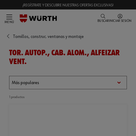
¡REGÍSTRATE Y DESCUBRE NUESTRAS OFERTAS EXCLUSIVAS!
BUSCAR
INICIAR SESIÓN
MENÚ
Tornillos, construc. ventanas y montaje
TOR. AUTOP., CAB. ALOM., ALFEIZAR
VENT.
1 productos