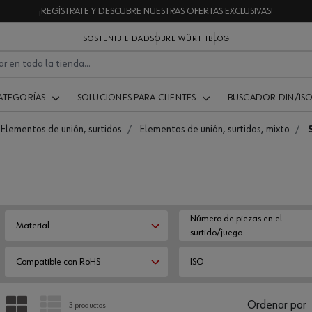
¡REGÍSTRATE Y DESCUBRE NUESTRAS OFERTAS EXCLUSIVAS!
SOSTENIBILIDAD
SOBRE WÜRTH
BLOG
ATEGORÍAS
SOLUCIONES PARA CLIENTES
BUSCADOR DIN/IS
Elementos de unión, surtidos
Elementos de unión, surtidos, mixto
Número de piezas en el
Material
surtido/juego
Compatible con RoHS
ISO
PARRILLA
LISTA
Ordenar por
3 productos