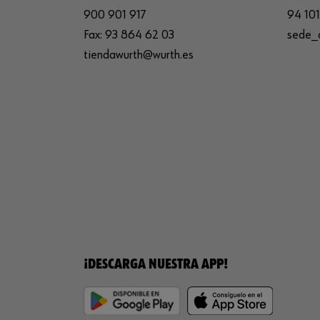
900 901 917
94 101
Fax:
93 864 62 03
sede_
tiendawurth@wurth.es
¡DESCARGA NUESTRA APP!