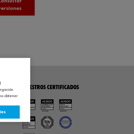
Consultar
versiones
l
NUESTROS CERTIFICADOS
vegación.
omo obtener
ies