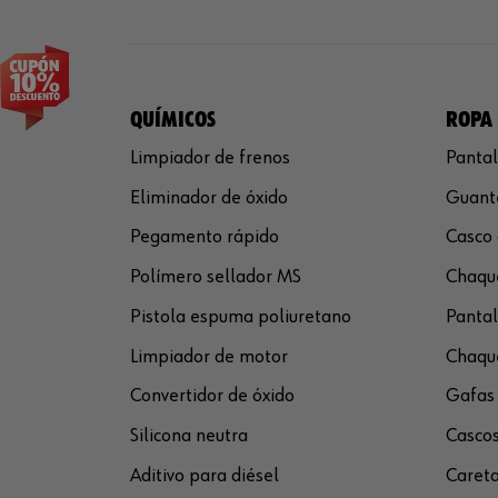
QUÍMICOS
ROPA 
Limpiador de frenos
Pantal
Eliminador de óxido
Guante
Pegamento rápido
Casco 
Polímero sellador MS
Chaque
Pistola espuma poliuretano
Pantal
Limpiador de motor
Chaque
Convertidor de óxido
Gafas 
Silicona neutra
Cascos
Aditivo para diésel
Careta