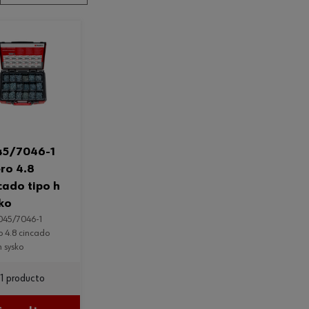
45/7046-1
ro 4.8
cado tipo h
ko
o 4.8 cincado
h sysko
1 producto