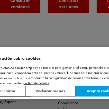
Consultar
Consultar
versiones
versiones
mación sobre cookies
web emplea cookies propias y de terceros para gestionar el portal, personalizar e
O LOGÍSTICO / MUSEO
SOBRE WÜRTH
analizar el comportamiento del usuario y ofrecer funciones para mejorar su na
icar sus preferencias mediante la configuración de cookies habilitada, así c
ación en nuestra
política de cookies
España S.A
Empresa
de Cameros, pcls. 86-88
Museo
sonalizar
Rechazar cookies
Aceptar cook
Sequero, El (Agoncillo)
Ayuda
ja, España
Compliance