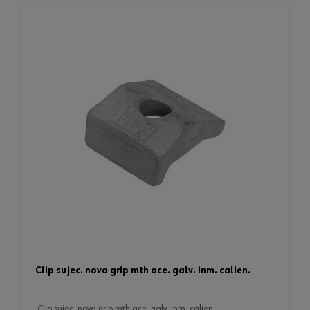
clip sujec. nova grip mth ace. galv. inm. calien.
clip sujec. nova grip mth ace. galv. inm. calien.