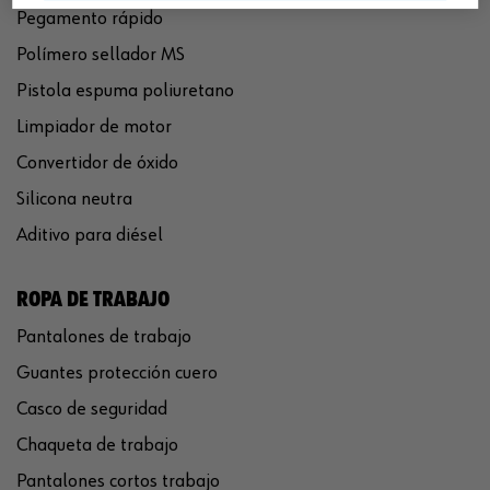
Pegamento rápido
Polímero sellador MS
Pistola espuma poliuretano
Limpiador de motor
Convertidor de óxido
Silicona neutra
Aditivo para diésel
ROPA DE TRABAJO
Pantalones de trabajo
Guantes protección cuero
Casco de seguridad
Chaqueta de trabajo
Pantalones cortos trabajo