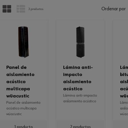
PARRILLA
LISTA
Ordenar por
3 productos
panel de
lámina anti-
lámina
aislamiento
impacto
bit
acústico
aislamiento
ais
multicapa
acústico
acú
wüacustic
lámina anti-impacto
wüa
aislamiento acústico
panel de aislamiento
lámina bituminosa
acústico multicapa
aisl
wüacustic
wüac
1 producto
2 productos