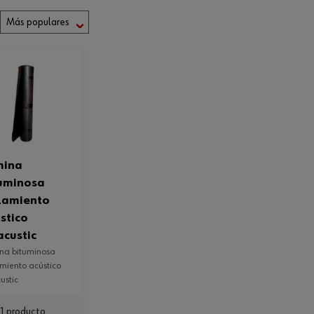
uminosa
lamiento
stico
custic
amiento acústico
ustic
1 producto