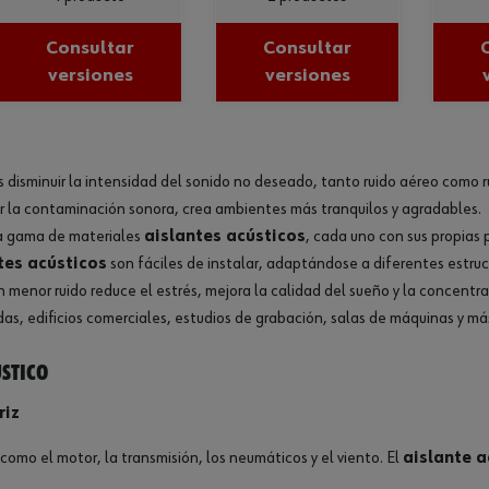
Consultar
Consultar
versiones
versiones
s disminuir la intensidad del sonido no deseado, tanto ruido aéreo como 
r la contaminación sonora, crea ambientes más tranquilos y agradables.
a gama de materiales
aislantes acústicos
, cada uno con sus propias 
tes acústicos
son fáciles de instalar, adaptándose a diferentes estruc
menor ruido reduce el estrés, mejora la calidad del sueño y la concentra
ndas, edificios comerciales, estudios de grabación, salas de máquinas y má
ústico
riz
 como el motor, la transmisión, los neumáticos y el viento. El
aislante a