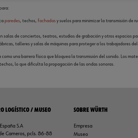
para:
ica
paredes
, techos,
fachadas
y suelos para minimizar la transmisión de r
en salas de conciertos, teatros, estudios de grabación y otros espacios pa
ábricas, talleres y salas de máquinas para proteger a los trabajadores del 
 como una barrera física que bloquea la transmisión del sonido. Los mater
echos, lo que dificulta la propagación de las ondas sonoras.
O LOGÍSTICO / MUSEO
SOBRE WÜRTH
España S.A
Empresa
de Cameros, pcls. 86-88
Museo