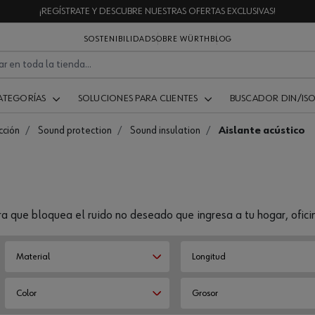
¡REGÍSTRATE Y DESCUBRE NUESTRAS OFERTAS EXCLUSIVAS!
SOSTENIBILIDAD
SOBRE WÜRTH
BLOG
ATEGORÍAS
SOLUCIONES PARA CLIENTES
BUSCADOR DIN/IS
cción
Sound protection
Sound insulation
Aislante acústico
 que bloquea el ruido no deseado que ingresa a tu hogar, oficin
Material
Longitud
Color
Grosor