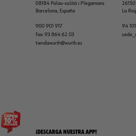
08184 Palau-solità i Plegamans
26150 
Barcelona, España
La Rio
900 901 917
94 101
Fax:
93 864 62 03
sede_
tiendawurth@wurth.es
¡DESCARGA NUESTRA APP!