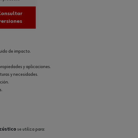
Consultar
versiones
ruido de impacto.
propiedades y aplicaciones.
turas y necesidades.
ción.
s.
cústico
se utiliza para: