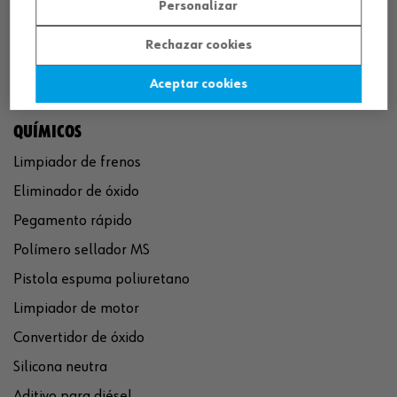
Personalizar
Rechazar cookies
Aceptar cookies
QUÍMICOS
Limpiador de frenos
Eliminador de óxido
Pegamento rápido
Polímero sellador MS
Pistola espuma poliuretano
Limpiador de motor
Convertidor de óxido
Silicona neutra
Aditivo para diésel