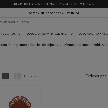
¡REGÍSTRATE Y DESCUBRE NUESTRAS OFERTAS EXCLUSIVAS!
SOSTENIBILIDAD
SOBRE WÜRTH
BLOG
ATEGORÍAS
SOLUCIONES PARA CLIENTES
BUSCADOR DIN/IS
cción
Impermeabilización de tejados
Membranas impermeabiliz. pa
PARRILLA
LISTA
Ordenar por
1 productos