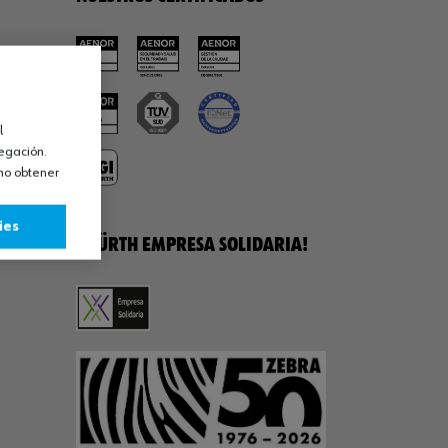
l
vegación.
omo obtener
ies
¡WÜRTH EMPRESA SOLIDARIA!