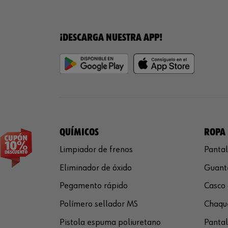
¡DESCARGA NUESTRA APP!
QUÍMICOS
ROPA 
Limpiador de frenos
Pantal
Eliminador de óxido
Guante
Pegamento rápido
Casco 
Polímero sellador MS
Chaque
Pistola espuma poliuretano
Pantal