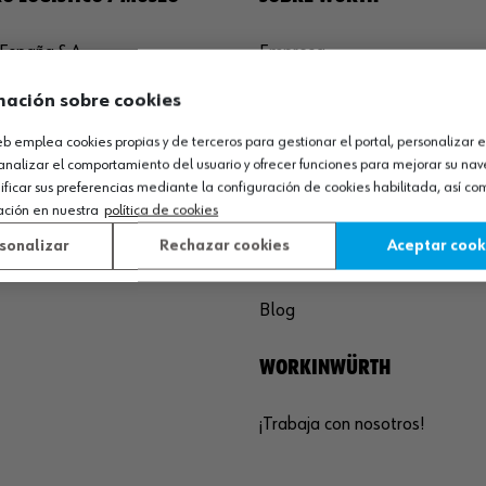
España S.A
Empresa
de Cameros, pcls. 86-88
Museo
mación sobre cookies
Sequero, El (Agoncillo)
Ayuda
ja, España
Compliance
web emplea cookies propias y de terceros para gestionar el portal, personalizar e
analizar el comportamiento del usuario y ofrecer funciones para mejorar su na
Calidad
 03 01
icar sus preferencias mediante la configuración de cookies habilitada, así c
Sostenibilidad
ación en nuestra
política de cookies
agoncillo@wurth.es
sonalizar
Rechazar cookies
Aceptar cook
COMUNICACIÓN
Blog
WORKINWÜRTH
¡Trabaja con nosotros!