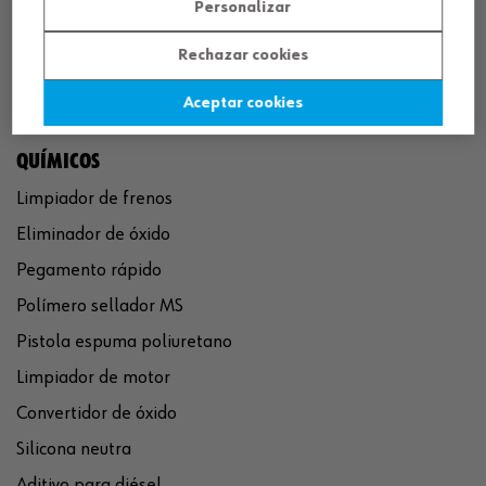
Personalizar
Rechazar cookies
Aceptar cookies
QUÍMICOS
Limpiador de frenos
Eliminador de óxido
Pegamento rápido
Polímero sellador MS
Pistola espuma poliuretano
Limpiador de motor
Convertidor de óxido
Silicona neutra
Aditivo para diésel