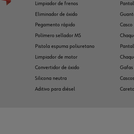
Limpiador de frenos
Pantal
Eliminador de óxido
Guante
Pegamento rápido
Casco 
Polímero sellador MS
Chaque
Pistola espuma poliuretano
Pantal
Limpiador de motor
Chaque
Convertidor de óxido
Gafas 
Silicona neutra
Cascos
Aditivo para diésel
Careta