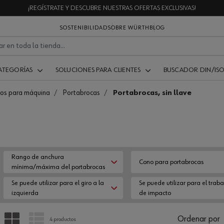
¡REGÍSTRATE Y DESCUBRE NUESTRAS OFERTAS EXCLUSIVAS!
SOSTENIBILIDAD
SOBRE WÜRTH
BLOG
ATEGORÍAS
SOLUCIONES PARA CLIENTES
BUSCADOR DIN/IS
ios para máquina
Portabrocas
Portabrocas, sin llave
Rango de anchura
Cono para portabrocas
mínima/máxima del portabrocas
Se puede utilizar para el giro a la
Se puede utilizar para el traba
izquierda
de impacto
PARRILLA
LISTA
Ordenar por
4 productos