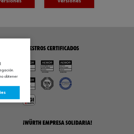
versiones
versiones
NUESTROS CERTIFICADOS
l
vegación.
omo obtener
ies
¡WÜRTH EMPRESA SOLIDARIA!