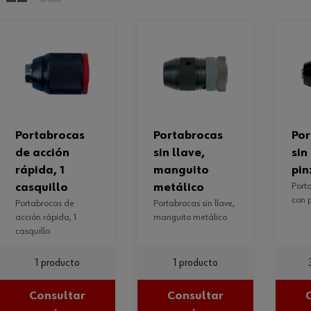
portabrocas
portabrocas
portabrocas
de acción
sin llave,
sin
rápida, 1
manguito
pin
casquillo
metálico
portabrocas sin llave
con 
portabrocas de
portabrocas sin llave,
acción rápida, 1
manguito metálico
casquillo
1 producto
1 producto
Consultar
Consultar