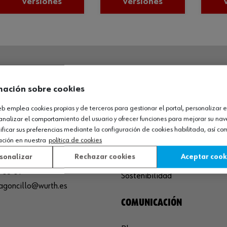
versiones
versiones
O LOGÍSTICO / MUSEO
SOBRE WÜRTH
mación sobre cookies
España S.A
Empresa
web emplea cookies propias y de terceros para gestionar el portal, personalizar e
analizar el comportamiento del usuario y ofrecer funciones para mejorar su na
de Cameros, pcls. 86-88
Museo
icar sus preferencias mediante la configuración de cookies habilitada, así c
Sequero, El (Agoncillo)
Ayuda
ación en nuestra
política de cookies
ja, España
Compliance
sonalizar
Rechazar cookies
Aceptar cook
Calidad
 03 01
Sostenibilidad
agoncillo@wurth.es
COMUNICACIÓN