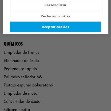
Personalizar
Rechazar cookies
Aceptar cookies
QUÍMICOS
Limpiador de frenos
Eliminador de óxido
Pegamento rápido
Polímero sellador MS
Pistola espuma poliuretano
Limpiador de motor
Convertidor de óxido
Silicona neutra