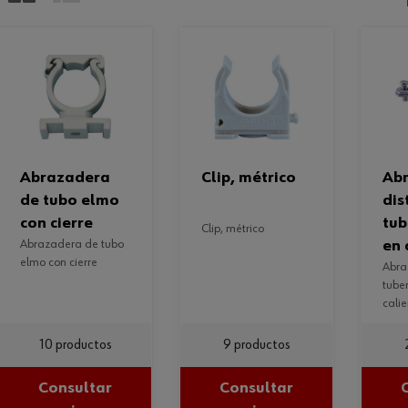
abrazadera
abraz
clip, métrico
de tubo elmo
dis
con cierre
tub
clip, métrico
abrazadera de tubo
en 
elmo con cierre
abraz distanciadora
tuber
cali
10 productos
9 productos
Consultar
Consultar