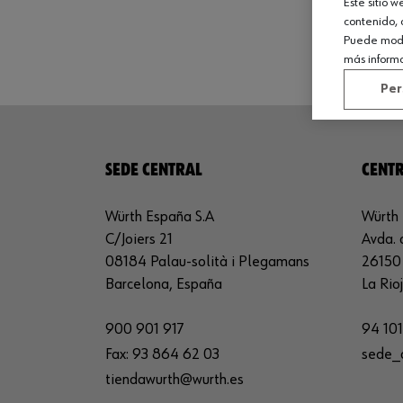
Este sitio 
contenido, 
Puede modif
más inform
Per
SEDE CENTRAL
CENTR
Würth España S.A
Würth 
C/Joiers 21
Avda. 
08184 Palau-solità i Plegamans
26150 
Barcelona, España
La Rio
900 901 917
94 101
Fax:
93 864 62 03
sede_
tiendawurth@wurth.es