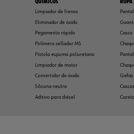
QUÍMICOS
ROPA 
Limpiador de frenos
Pantal
Eliminador de óxido
Guante
Pegamento rápido
Casco 
Polímero sellador MS
Chaque
Pistola espuma poliuretano
Pantal
Limpiador de motor
Chaque
Convertidor de óxido
Gafas 
Silicona neutra
Cascos
Aditivo para diésel
Careta