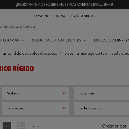
¡REGÍSTRATE Y DESCUBRE NUESTRAS OFERTAS EXCLUSIVAS!
SOSTENIBILIDAD
SOBRE WÜRTH
BLOG
ATEGORÍAS
SOLUCIONES PARA CLIENTES
BUSCADOR DIN/IS
mas tendido de cables eléctricos
Sistema montaje de tub. instal., eléc
RICO RÍGIDO
Material
Superficie
Sin silicona
Sin halógenos
PARRILLA
LISTA
Ordenar por
5 productos