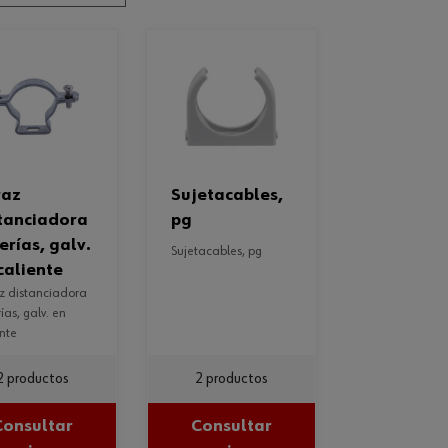
sujetacables,
tanciadora
pg
erías, galv.
sujetacables, pg
caliente
ías, galv. en
ente
2 productos
2 productos
Consultar
Consultar