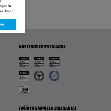
l
vegación.
omo obtener
ies
NUESTROS CERTIFICADOS
¡WÜRTH EMPRESA SOLIDARIA!