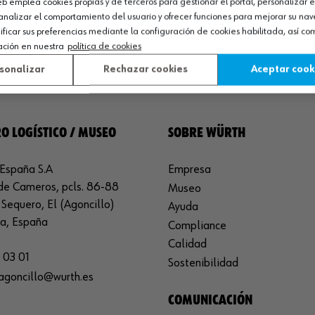
web emplea cookies propias y de terceros para gestionar el portal, personalizar e
Consultar
analizar el comportamiento del usuario y ofrecer funciones para mejorar su na
versiones
icar sus preferencias mediante la configuración de cookies habilitada, así c
ación en nuestra
política de cookies
sonalizar
Rechazar cookies
Aceptar cook
O LOGÍSTICO / MUSEO
SOBRE WÜRTH
España S.A
Empresa
de Cameros, pcls. 86-88
Museo
Sequero, El (Agoncillo)
Ayuda
ja, España
Compliance
Calidad
 03 01
Sostenibilidad
agoncillo@wurth.es
COMUNICACIÓN