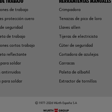
DE TRABAJO
HERRAMIENTAS MANUALES
ones de trabajo
Crimpadora
s protección cuero
Tenazas de pico de loro
de seguridad
Llaves allen
ta de trabajo
Tijeras de electricista
ones cortos trabajo
Cúter de seguridad
ta reflectante
Cortadora de azulejos
para soldar
Carracas
 antirruidos
Paleta de albañil
 para soldar
Extractor de tornillos
© 1977-2026 Würth España S.A