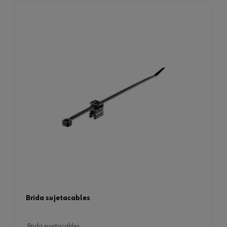
brida sujetacables
brida sujetacables