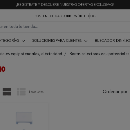
¡REGÍSTRATE Y DESCUBRE NUESTRAS OFERTAS EXCLUSIVAS!
SOSTENIBILIDAD
SOBRE WÜRTH
BLOG
ATEGORÍAS
SOLUCIONES PARA CLIENTES
BUSCADOR DIN/IS
iales equipotenciales, eléctricidad
Barras colectoras equipotenciales
ÑO
PARRILLA
LISTA
Ordenar por
1 productos