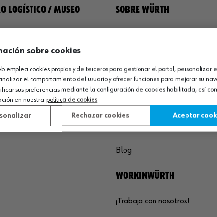
O LOGÍSTICO / MUSEO
SOBRE WÜRTH
España S.A
Empresa
de Cameros, pcls. 86-88
Museo
mación sobre cookies
Sequero, El (Agoncillo)
Ayuda
web emplea cookies propias y de terceros para gestionar el portal, personalizar e
ja, España
Compliance
analizar el comportamiento del usuario y ofrecer funciones para mejorar su na
Calidad
icar sus preferencias mediante la configuración de cookies habilitada, así c
 03 01
Sostenibilidad
ación en nuestra
política de cookies
agoncillo@wurth.es
sonalizar
Rechazar cookies
Aceptar cook
COMUNICACIÓN
Blog
WORKINWÜRTH
¡Trabaja con nosotros!