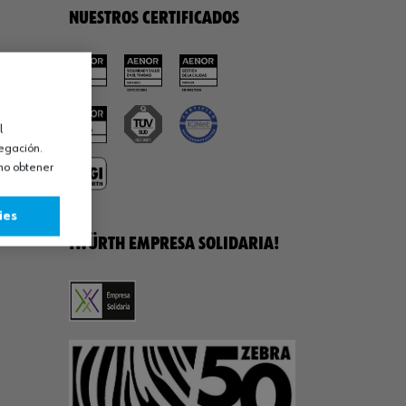
NUESTROS CERTIFICADOS
l
vegación.
omo obtener
ies
¡WÜRTH EMPRESA SOLIDARIA!