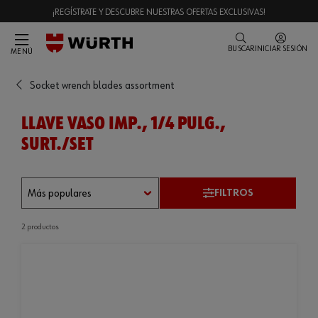
¡REGÍSTRATE Y DESCUBRE NUESTRAS OFERTAS EXCLUSIVAS!
BUSCAR
INICIAR SESIÓN
MENÚ
Socket wrench blades assortment
LLAVE VASO IMP., 1/4 PULG.,
SURT./SET
FILTROS
2 productos