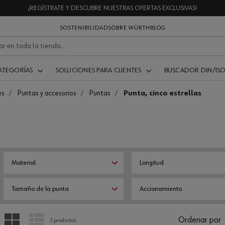
¡REGÍSTRATE Y DESCUBRE NUESTRAS OFERTAS EXCLUSIVAS!
SOSTENIBILIDAD
SOBRE WÜRTH
BLOG
ATEGORÍAS
SOLUCIONES PARA CLIENTES
BUSCADOR DIN/IS
es
Puntas y accesorios
Puntas
Punta, cinco estrellas
Material
Longitud
Tamaño de la punta
Accionamiento
PARRILLA
LISTA
Ordenar por
2 productos