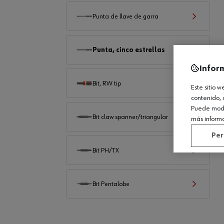
Punta de llave de garra
Punta, cinco estrellas
Infor
Bit, RW tip
Este sitio 
contenido, 
Puede modif
Bit claw spanner/triangular
más inform
Per
Bit PH/TX
Bit Pentalobe