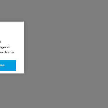
l
vegación.
omo obtener
ies