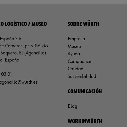
O LOGÍSTICO / MUSEO
SOBRE WÜRTH
España S.A
Empresa
de Cameros, pcls. 86-88
Museo
Sequero, El (Agoncillo)
Ayuda
ja, España
Compliance
Calidad
 03 01
Sostenibilidad
agoncillo@wurth.es
COMUNICACIÓN
Blog
WORKINWÜRTH