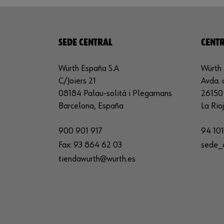
SEDE CENTRAL
CENTR
Würth España S.A
Würth 
C/Joiers 21
Avda. 
08184 Palau-solità i Plegamans
26150 
Barcelona, España
La Rio
900 901 917
94 101
Fax:
93 864 62 03
sede_
tiendawurth@wurth.es