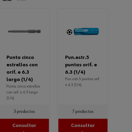
punta cinco
pun.estr.5
estrellas con
puntas orif. e
orif. e 6.3
6.3 (1/4)
larga (1/4)
pun.estr.5 puntas orif.
e 6.3 (1/4)
punta cinco estrellas
con orif. e 6.3 larga
(1/4)
3 productos
7 productos
Consultar
Consultar