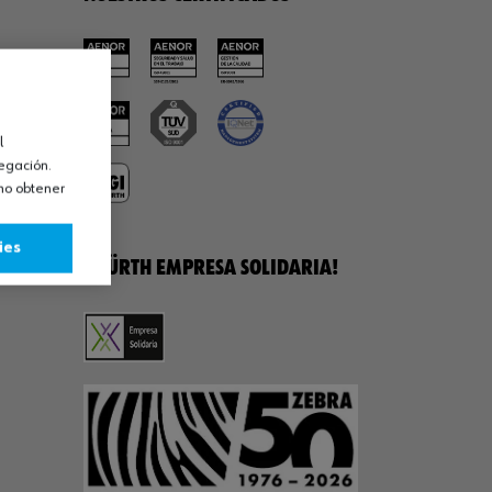
l
vegación.
omo obtener
ies
¡WÜRTH EMPRESA SOLIDARIA!