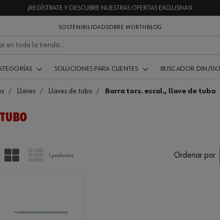
¡REGÍSTRATE Y DESCUBRE NUESTRAS OFERTAS EXCLUSIVAS!
SOSTENIBILIDAD
SOBRE WÜRTH
BLOG
ATEGORÍAS
SOLUCIONES PARA CLIENTES
BUSCADOR DIN/IS
es
Llaves
Llaves de tubo
Barra tors. escal., llave de tubo
 TUBO
PARRILLA
LISTA
Ordenar por
1 productos