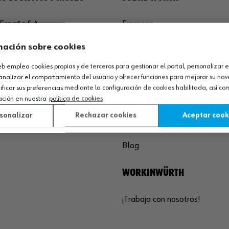
España S.A
Empresa
de Cameros, pcls. 86-88
Museo
mación sobre cookies
Sequero, El (Agoncillo)
Ayuda
ja, España
Compliance
web emplea cookies propias y de terceros para gestionar el portal, personalizar e
analizar el comportamiento del usuario y ofrecer funciones para mejorar su na
Calidad
 03 01
icar sus preferencias mediante la configuración de cookies habilitada, así c
Sostenibilidad
ación en nuestra
política de cookies
agoncillo@wurth.es
sonalizar
Rechazar cookies
Aceptar cook
COMUNICACIÓN
Blog
WORKINWÜRTH
¡Trabaja con nosotros!