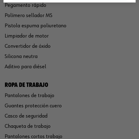
Pegamento rápido
Polímero sellador MS
Pistola espuma poliuretano
Limpiador de motor
Convertidor de óxido
Silicona neutra
Aditivo para diésel
ROPA DE TRABAJO
Pantalones de trabajo
Guantes protección cuero
Casco de seguridad
Chaqueta de trabajo
Pantalones cortos trabajo