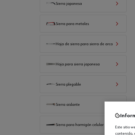
Sierra japonesa
Sierra para metales
Hoja de sierra para sierra de arco
Hoja para sierra japonesa
Sierra plegable
Sierra aislante
Infor
Sierra para hormigón celular
Este sitio 
contenido, 