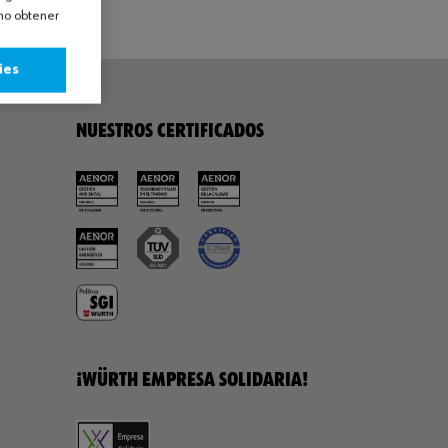
omo obtener
ies
NUESTROS CERTIFICADOS
¡WÜRTH EMPRESA SOLIDARIA!