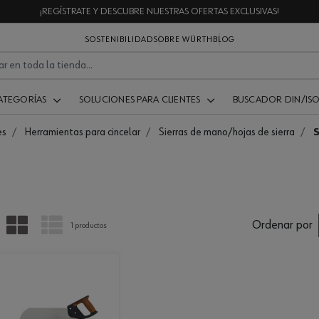
¡REGÍSTRATE Y DESCUBRE NUESTRAS OFERTAS EXCLUSIVAS!
SOSTENIBILIDAD
SOBRE WÜRTH
BLOG
ATEGORÍAS
SOLUCIONES PARA CLIENTES
BUSCADOR DIN/IS
es
Herramientas para cincelar
Sierras de mano/hojas de sierra
S
PARRILLA
LISTA
Ordenar por
1 productos