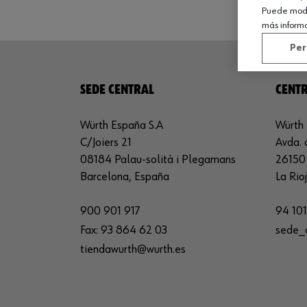
Puede modif
más inform
Per
SEDE CENTRAL
CENTR
Würth España S.A
Würth 
C/Joiers 21
Avda. 
08184 Palau-solità i Plegamans
26150 
Barcelona, España
La Rio
900 901 917
94 101
Fax:
93 864 62 03
sede_
tiendawurth@wurth.es