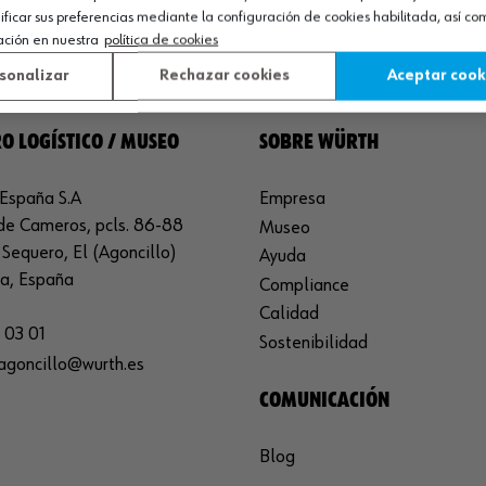
icar sus preferencias mediante la configuración de cookies habilitada, así c
ación en nuestra
política de cookies
sonalizar
Rechazar cookies
Aceptar cook
O LOGÍSTICO / MUSEO
SOBRE WÜRTH
España S.A
Empresa
de Cameros, pcls. 86-88
Museo
Sequero, El (Agoncillo)
Ayuda
ja, España
Compliance
Calidad
 03 01
Sostenibilidad
agoncillo@wurth.es
COMUNICACIÓN
Blog