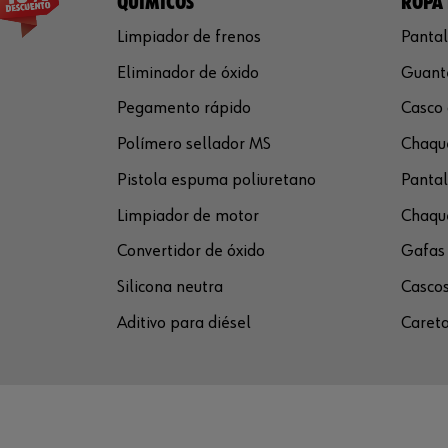
QUÍMICOS
ROPA 
Limpiador de frenos
Pantal
Eliminador de óxido
Guante
Pegamento rápido
Casco 
Polímero sellador MS
Chaque
Pistola espuma poliuretano
Pantal
Limpiador de motor
Chaque
Convertidor de óxido
Gafas 
Silicona neutra
Cascos
Aditivo para diésel
Careta