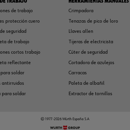
DE TRABAJO
HERRAMIENTAS MANUALES
ones de trabajo
Crimpadora
s protección cuero
Tenazas de pico de loro
de seguridad
Llaves allen
ta de trabajo
Tijeras de electricista
ones cortos trabajo
Cúter de seguridad
ta reflectante
Cortadora de azulejos
para soldar
Carracas
 antirruidos
Paleta de albañil
 para soldar
Extractor de tornillos
© 1977-2026 Würth España S.A