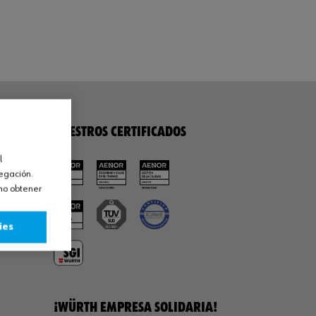
NUESTROS CERTIFICADOS
l
vegación.
omo obtener
ies
¡WÜRTH EMPRESA SOLIDARIA!