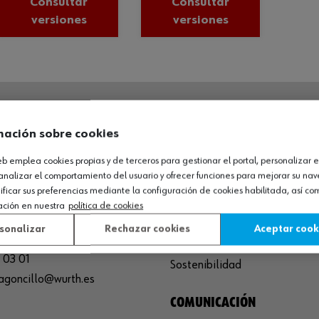
Consultar
Consultar
versiones
versiones
O LOGÍSTICO / MUSEO
SOBRE WÜRTH
mación sobre cookies
web emplea cookies propias y de terceros para gestionar el portal, personalizar e
España S.A
Empresa
analizar el comportamiento del usuario y ofrecer funciones para mejorar su na
de Cameros, pcls. 86-88
Museo
icar sus preferencias mediante la configuración de cookies habilitada, así c
Sequero, El (Agoncillo)
ación en nuestra
política de cookies
Ayuda
ja, España
Compliance
sonalizar
Rechazar cookies
Aceptar cook
Calidad
 03 01
Sostenibilidad
agoncillo@wurth.es
COMUNICACIÓN