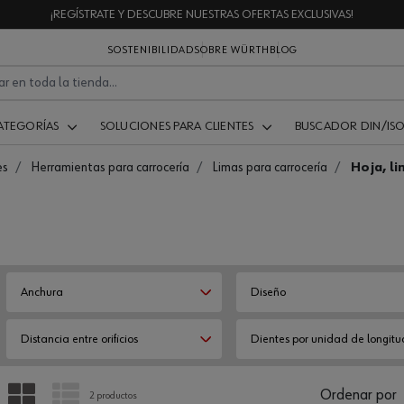
¡REGÍSTRATE Y DESCUBRE NUESTRAS OFERTAS EXCLUSIVAS!
SOSTENIBILIDAD
SOBRE WÜRTH
BLOG
ATEGORÍAS
SOLUCIONES PARA CLIENTES
BUSCADOR DIN/IS
es
Herramientas para carrocería
Limas para carrocería
Hoja, li
Anchura
Diseño
Distancia entre orificios
Dientes por unidad de longitu
PARRILLA
LISTA
Ordenar por
2 productos