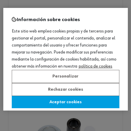
Información sobre cookies
disco ventosa grande para conj. extractor lunas
Este sitio web emplea cookies propias y de terceros para
gestionar el portal, personalizar el contenido, analizar el
disco ventosa grande para conj. extractor lunas
comportamiento del usuario y ofrecer funciones para
mejorar su navegación. Puede modificar sus preferencias
1 producto
mediante la configuración de cookies habilitada, así como
Consultar versiones
obtener más información en nuestra
política de cookies
Personalizar
Rechazar cookies
Aceptar cookies