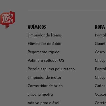
QUÍMICOS
ROPA 
Limpiador de frenos
Pantal
Eliminador de óxido
Guante
Pegamento rápido
Casco 
Polímero sellador MS
Chaque
Pistola espuma poliuretano
Pantal
Limpiador de motor
Chaque
Convertidor de óxido
Gafas 
Silicona neutra
Cascos
Aditivo para diésel
Careta