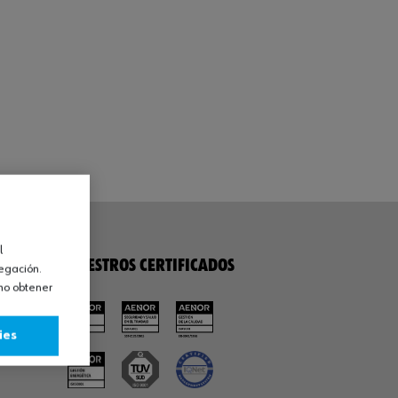
l
NUESTROS CERTIFICADOS
vegación.
omo obtener
ies