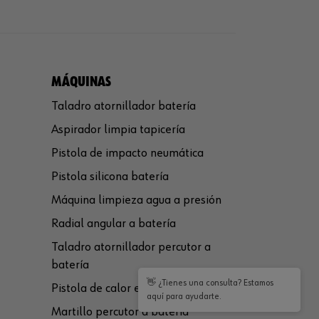
MÁQUINAS
Taladro atornillador batería
Aspirador limpia tapicería
Pistola de impacto neumática
Pistola silicona batería
Máquina limpieza agua a presión
Radial angular a batería
Taladro atornillador percutor a
batería
👋 ¿Tienes una consulta? Estamos
Pistola de calor eléctrica
aquí para ayudarte.
Martillo percutor a batería