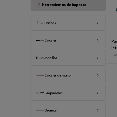
Herramientas de impacto
Hachas
Cinceles
Pu
let
1 p
Martillos
Cinceles de mano
Grapadoras
Granete