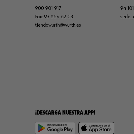
900 901 917
94 101
Fax:
93 864 62 03
sede_
tiendawurth@wurth.es
¡DESCARGA NUESTRA APP!