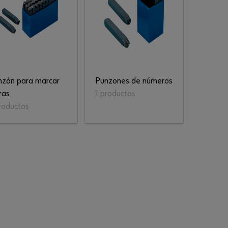
nzón para marcar
Punzones de números
ras
1 productos
roductos