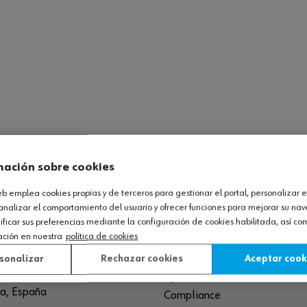
mación sobre cookies
web emplea cookies propias y de terceros para gestionar el portal, personalizar e
O LOGÍSTICO / MUSEO
SOBRE WÜRTH
analizar el comportamiento del usuario y ofrecer funciones para mejorar su na
icar sus preferencias mediante la configuración de cookies habilitada, así c
ación en nuestra
política de cookies
España S.A
Empresa
de Cameros, pcls. 86-88
Museo
sonalizar
Rechazar cookies
Aceptar cook
Sequero, El (Agoncillo)
Ayuda
ja, España
Compliance