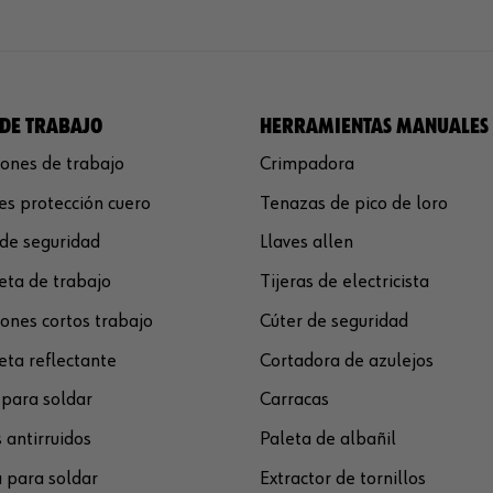
DE TRABAJO
HERRAMIENTAS MANUALES
ones de trabajo
Crimpadora
s protección cuero
Tenazas de pico de loro
de seguridad
Llaves allen
ta de trabajo
Tijeras de electricista
ones cortos trabajo
Cúter de seguridad
ta reflectante
Cortadora de azulejos
para soldar
Carracas
 antirruidos
Paleta de albañil
 para soldar
Extractor de tornillos