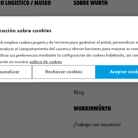
O LOGÍSTICO / MUSEO
SOBRE WÜRTH
España S.A
Empresa
de Cameros, pcls. 86-88
Museo
mación sobre cookies
Sequero, El (Agoncillo)
Ayuda
ja, España
web emplea cookies propias y de terceros para gestionar el portal, personalizar e
Compliance
analizar el comportamiento del usuario y ofrecer funciones para mejorar su na
Calidad
icar sus preferencias mediante la configuración de cookies habilitada, así c
 03 01
Sostenibilidad
ación en nuestra
política de cookies
agoncillo@wurth.es
sonalizar
Rechazar cookies
Aceptar cook
COMUNICACIÓN
Blog
WORKINWÜRTH
¡Trabaja con nosotros!