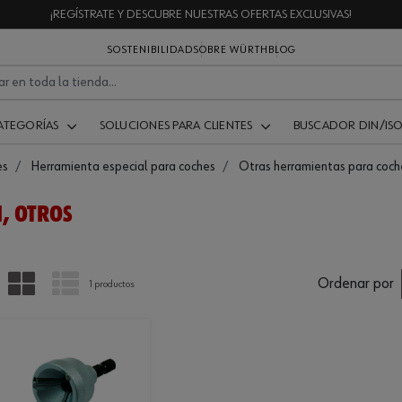
¡REGÍSTRATE Y DESCUBRE NUESTRAS OFERTAS EXCLUSIVAS!
SOSTENIBILIDAD
SOBRE WÜRTH
BLOG
ATEGORÍAS
SOLUCIONES PARA CLIENTES
BUSCADOR DIN/IS
es
Herramienta especial para coches
Otras herramientas para coch
, OTROS
PARRILLA
LISTA
Ordenar por
1 productos