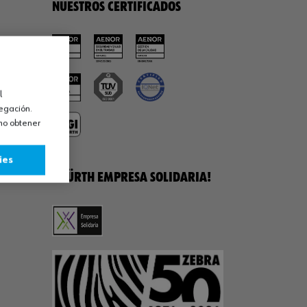
NUESTROS CERTIFICADOS
l
vegación.
omo obtener
ies
¡WÜRTH EMPRESA SOLIDARIA!