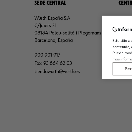
SEDE CENTRAL
CENTR
Würth España S.A
Würth 
C/Joiers 21
Avda. 
Infor
08184 Palau-solità i Plegamans
26150 
Barcelona, España
La Rio
Este sitio 
contenido, 
Puede modif
900 901 917
94 101
más inform
Fax:
93 864 62 03
sede_
Per
tiendawurth@wurth.es