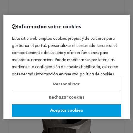
vaso de sensor nox y partículas
Información sobre cookies
Este sitio web emplea cookies propias y de terceros para
vaso de sensor nox y partículas
gestionar el portal, personalizar el contenido, analizar el
comportamiento del usuario y ofrecer funciones para
4 productos
mejorar su navegación. Puede modificar sus preferencias
mediante la configuración de cookies habilitada, así como
Consultar versiones
obtener más información en nuestra
política de cookies
Personalizar
Rechazar cookies
Aceptar cookies