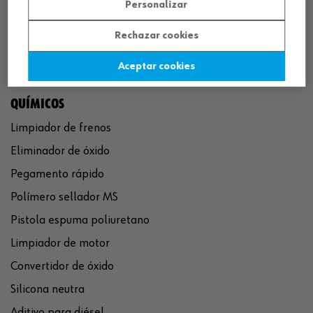
Personalizar
Rechazar cookies
Aceptar cookies
QUÍMICOS
Limpiador de frenos
Eliminador de óxido
Pegamento rápido
Polímero sellador MS
Pistola espuma poliuretano
Limpiador de motor
Convertidor de óxido
Silicona neutra
Aditivo para diésel