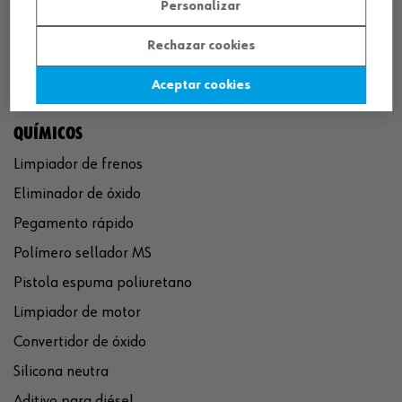
Personalizar
Rechazar cookies
Aceptar cookies
QUÍMICOS
Limpiador de frenos
Eliminador de óxido
Pegamento rápido
Polímero sellador MS
Pistola espuma poliuretano
Limpiador de motor
Convertidor de óxido
Silicona neutra
Aditivo para diésel