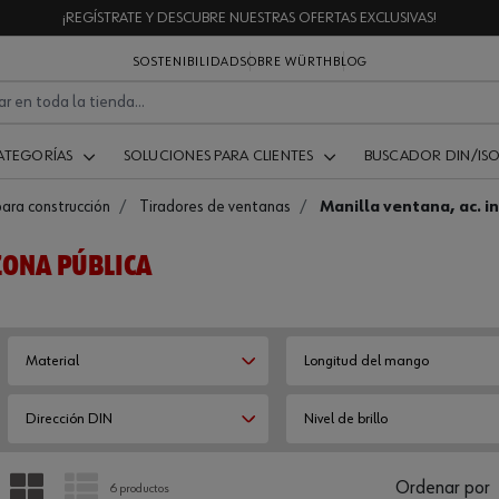
¡REGÍSTRATE Y DESCUBRE NUESTRAS OFERTAS EXCLUSIVAS!
SOSTENIBILIDAD
SOBRE WÜRTH
BLOG
ATEGORÍAS
SOLUCIONES PARA CLIENTES
BUSCADOR DIN/IS
para construcción
Tiradores de ventanas
Manilla ventana, ac. i
ZONA PÚBLICA
Material
Longitud del mango
Dirección DIN
Nivel de brillo
PARRILLA
LISTA
Ordenar por
6 productos