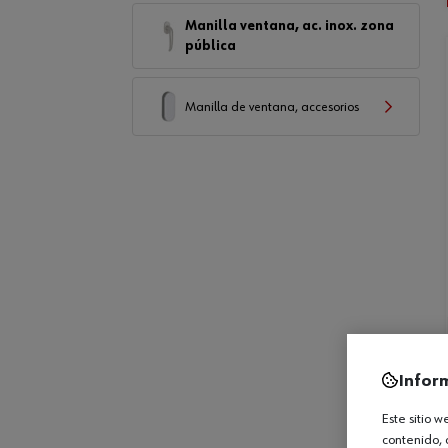
Manilla ventana, ac. inox. zona
pública
Manilla de ventana, accesorios
Infor
Este sitio 
contenido, 