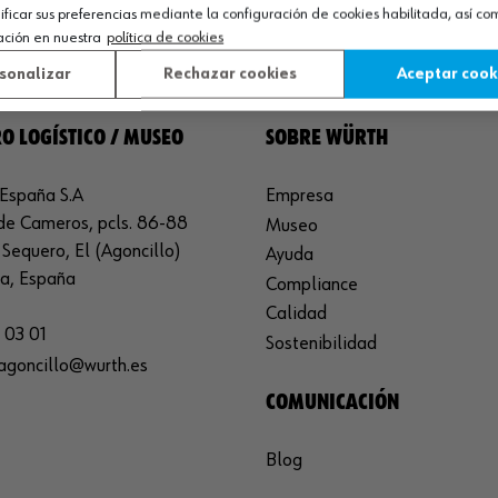
icar sus preferencias mediante la configuración de cookies habilitada, así c
ación en nuestra
política de cookies
sonalizar
Rechazar cookies
Aceptar cook
O LOGÍSTICO / MUSEO
SOBRE WÜRTH
España S.A
Empresa
de Cameros, pcls. 86-88
Museo
Sequero, El (Agoncillo)
Ayuda
ja, España
Compliance
Calidad
 03 01
Sostenibilidad
agoncillo@wurth.es
COMUNICACIÓN
Blog