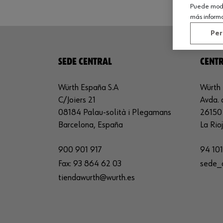
Puede modif
más inform
Per
SEDE CENTRAL
CENTR
Würth España S.A
Würth 
C/Joiers 21
Avda. 
08184 Palau-solità i Plegamans
26150 
Barcelona, España
La Rio
900 901 917
94 101
Fax:
93 864 62 03
sede_
tiendawurth@wurth.es