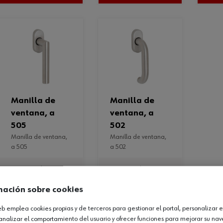
manilla de
manilla de
ventana, a
ventana, a
505
502
manilla de ventana,
manilla de ventana,
a 505
a 502
3 productos
3 productos
mación sobre cookies
Consultar
Consultar
versiones
versiones
web emplea cookies propias y de terceros para gestionar el portal, personalizar e
analizar el comportamiento del usuario y ofrecer funciones para mejorar su na