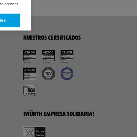
omo obtener
ies
NUESTROS CERTIFICADOS
¡WÜRTH EMPRESA SOLIDARIA!