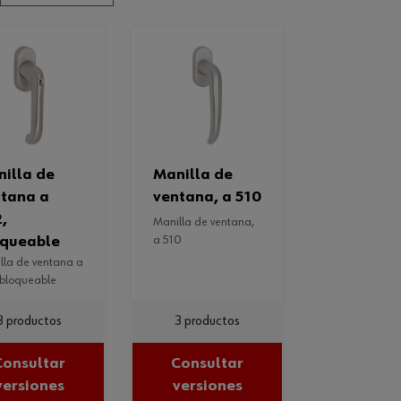
manilla de
tana a
ventana, a 510
,
manilla de ventana,
oqueable
a 510
 bloqueable
3 productos
3 productos
Consultar
Consultar
versiones
versiones