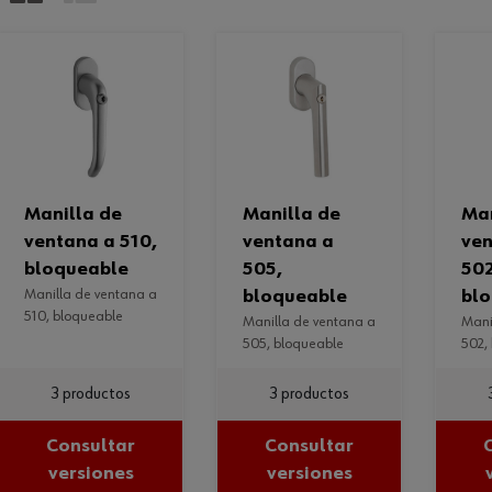
manilla de
manilla de
manilla de
ventana a 510,
ventana a
ven
bloqueable
505,
502
manilla de ventana a
bloqueable
bl
510, bloqueable
manilla de ventana a
manilla de ventana a
505, bloqueable
502,
3 productos
3 productos
Consultar
Consultar
versiones
versiones