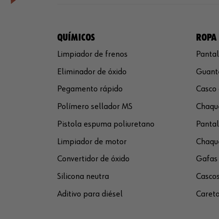
QUÍMICOS
ROPA 
Limpiador de frenos
Pantal
Eliminador de óxido
Guante
Pegamento rápido
Casco 
Polímero sellador MS
Chaque
Pistola espuma poliuretano
Pantal
Limpiador de motor
Chaque
Convertidor de óxido
Gafas 
Silicona neutra
Cascos
Aditivo para diésel
Careta