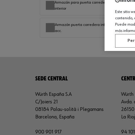
Infor
Armazón para puerta corredera
interior
Este sitio 
contenido, 
Puede modif
Armazón puerta corredera interior
más inform
acc.
Per
SEDE CENTRAL
CENTR
Würth España S.A
Würth 
C/Joiers 21
Avda. 
08184 Palau-solità i Plegamans
26150 
Barcelona, España
La Rio
900 901 917
94 101