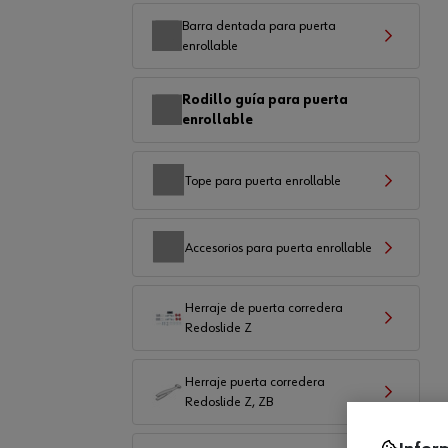
Barra dentada para puerta
enrollable
Rodillo guía para puerta
enrollable
Tope para puerta enrollable
Accesorios para puerta enrollable
Herraje de puerta corredera
Redoslide Z
Herraje puerta corredera
Redoslide Z, ZB