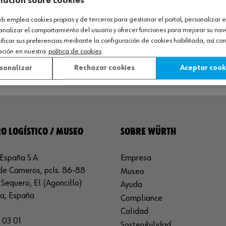
mación sobre cookies
web emplea cookies propias y de terceros para gestionar el portal, personalizar e
analizar el comportamiento del usuario y ofrecer funciones para mejorar su na
icar sus preferencias mediante la configuración de cookies habilitada, así c
ación en nuestra
política de cookies
sonalizar
Rechazar cookies
Aceptar cook
O LOGÍSTICO / MUSEO
SOBRE WÜRTH
España S.A
Empresa
de Cameros, pcls. 86-88
Museo
Sequero, El (Agoncillo)
Ayuda
ja, España
Compliance
Calidad
 03 01
Sostenibilidad