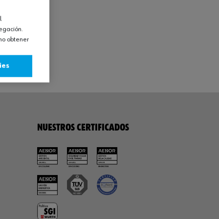
l
vegación.
omo obtener
ies
NUESTROS CERTIFICADOS