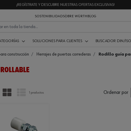
¡REGÍSTRATE Y DESCUBRE NUESTRAS OFERTAS EXCLUSIVAS!
SOSTENIBILIDAD
SOBRE WÜRTH
BLOG
ATEGORÍAS
SOLUCIONES PARA CLIENTES
BUSCADOR DIN/IS
para construcción
Herrajes de puertas correderas
Rodillo guía pa
NROLLABLE
PARRILLA
LISTA
Ordenar por
1 productos