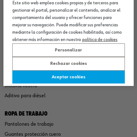
Este sitio web emplea cookies propias y de terceros para
QUÍMICOS
gestionar el portal, personalizar el contenido, analizar el
Limpiador de frenos
comportamiento del usuario y ofrecer funciones para
Eliminador de óxido
mejorar su navegación. Puede modificar sus preferencias
mediante la configuración de cookies habilitada, así como
Pegamento rápido
obtener más información en nuestra
política de cookies
Polímero sellador MS
Personalizar
Pistola espuma poliuretano
Rechazar cookies
Limpiador de motor
Convertidor de óxido
Aceptar cookies
Silicona neutra
Aditivo para diésel
ROPA DE TRABAJO
Pantalones de trabajo
Guantes protección cuero