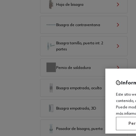
Hoja de bisagra
Bisagra de contraventana
Bisagra tornillo, puerta int. 2
partes
Pernio de soldadura
Infor
Bisagra empotrada, oculta
Este sitio 
contenido, 
Puede modif
Bisagra empotrada, 3D
más inform
Per
Pasador de bisagra, puerta