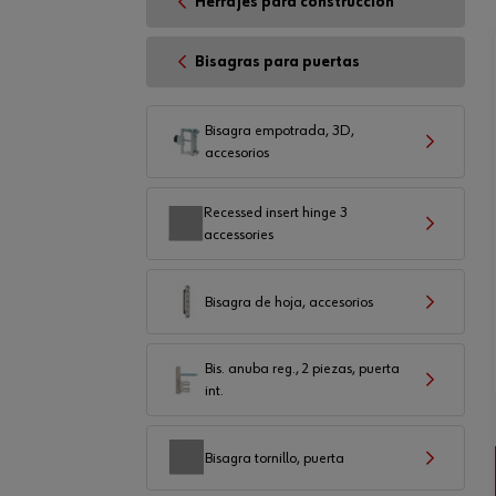
Herrajes para construcción
Bisagras para puertas
Bisagra empotrada, 3D,
accesorios
Recessed insert hinge 3
accessories
Bisagra de hoja, accesorios
Bis. anuba reg., 2 piezas, puerta
int.
Bisagra tornillo, puerta