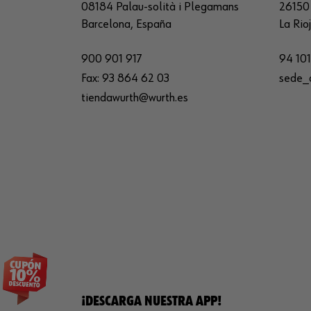
08184 Palau-solità i Plegamans
26150 
Barcelona, España
La Rio
900 901 917
94 101
Fax:
93 864 62 03
sede_
tiendawurth@wurth.es
¡DESCARGA NUESTRA APP!