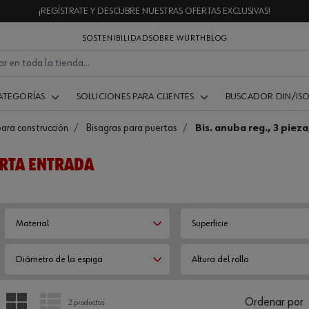
¡REGÍSTRATE Y DESCUBRE NUESTRAS OFERTAS EXCLUSIVAS!
SOSTENIBILIDAD
SOBRE WÜRTH
BLOG
ATEGORÍAS
SOLUCIONES PARA CLIENTES
BUSCADOR DIN/IS
para construcción
Bisagras para puertas
Bis. anuba reg., 3 piez
UERTA ENTRADA
Material
Superficie
Diámetro de la espiga
Altura del rollo
PARRILLA
LISTA
Ordenar por
2 productos