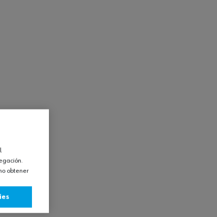
l
vegación.
omo obtener
ies