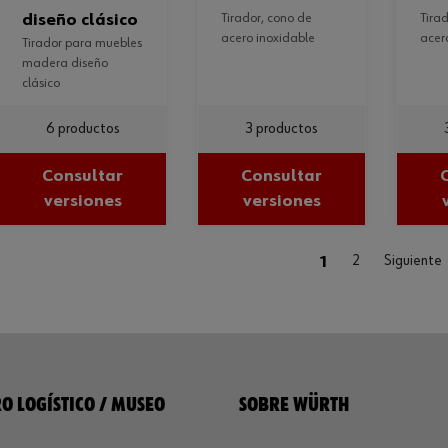
diseño clásico
tirador, cono de
tirador, bola de
acero inoxidable
acer
tirador para muebles
madera diseño
clásico
6 productos
3 productos
Consultar
Consultar
versiones
versiones
(current)
1
2
Siguiente
O LOGÍSTICO / MUSEO
SOBRE WÜRTH