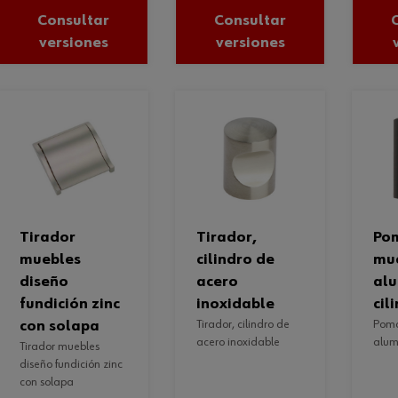
Consultar
Consultar
versiones
versiones
tirador
tirador,
pomo para
muebles
cilindro de
mu
diseño
acero
alu
fundición zinc
inoxidable
cil
con solapa
tirador, cilindro de
pomo para muebles
acero inoxidable
alumi
tirador muebles
diseño fundición zinc
con solapa