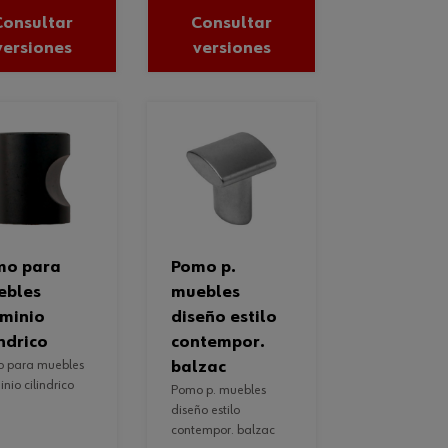
Consultar
Consultar
versiones
versiones
pomo p.
ebles
muebles
minio
diseño estilo
indrico
contempor.
balzac
nio cilindrico
pomo p. muebles
diseño estilo
contempor. balzac