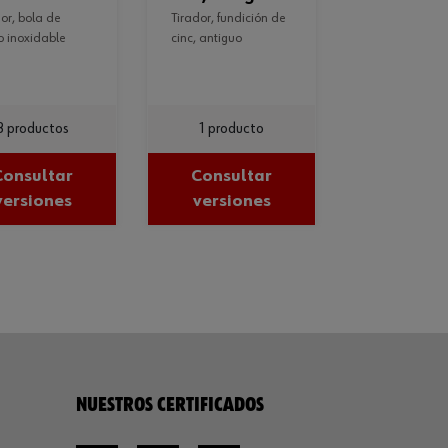
tirador, fundición de
o inoxidable
cinc, antiguo
3 productos
1 producto
Consultar
Consultar
versiones
versiones
NUESTROS CERTIFICADOS