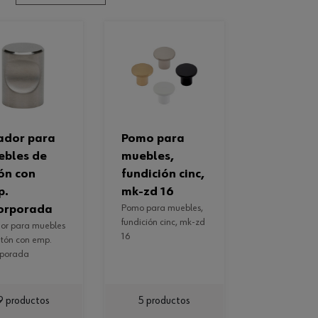
pomo para
ebles de
muebles,
ón con
fundición cinc,
p.
mk-zd 16
orporada
pomo para muebles,
fundición cinc, mk-zd
16
atón con emp.
rporada
9 productos
5 productos