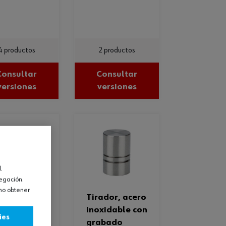
4 productos
2 productos
Consultar
Consultar
versiones
versiones
l
vegación.
omo obtener
tirador, acero
ebles
inoxidable con
ies
lon
grabado