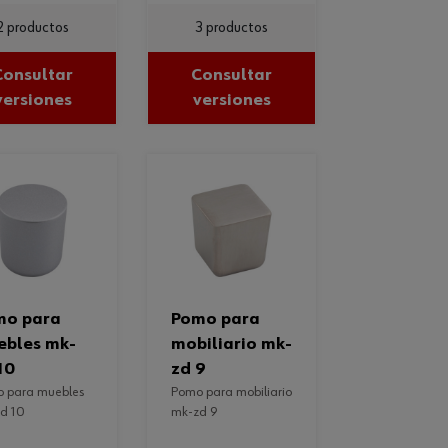
2 productos
3 productos
Consultar
Consultar
versiones
versiones
pomo para
ebles mk-
mobiliario mk-
10
zd 9
pomo para mobiliario
d 10
mk-zd 9