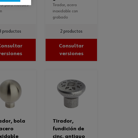
tirador, acero
on
inoxidable con
grabado
3 productos
2 productos
Consultar
Consultar
versiones
versiones
tirador,
acero
fundición de
xidable
cinc, antiguo