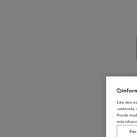
Infor
Este sitio 
contenido, 
Puede modif
más inform
Per