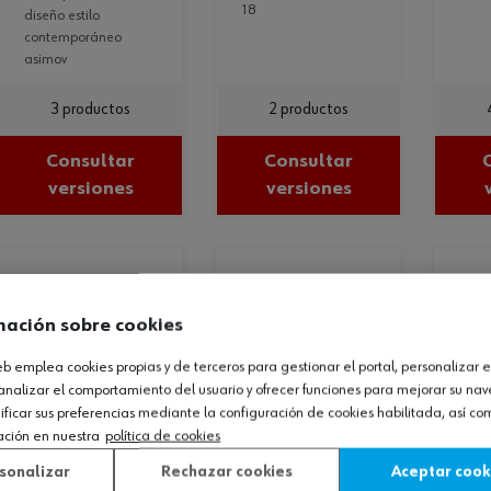
18
diseño estilo
contemporáneo
asimov
3 productos
2 productos
Consultar
Consultar
versiones
versiones
mación sobre cookies
web emplea cookies propias y de terceros para gestionar el portal, personalizar e
analizar el comportamiento del usuario y ofrecer funciones para mejorar su na
icar sus preferencias mediante la configuración de cookies habilitada, así c
pomo para
pomo para
tirador para
ación en nuestra
política de cookies
muebles mk-
muebles mk-
mu
sonalizar
Rechazar cookies
Aceptar cook
zd 13
zd 12
nai