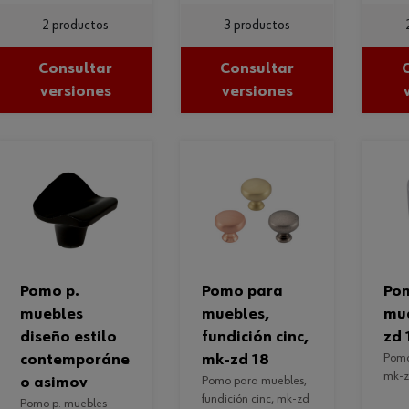
2 productos
3 productos
Consultar
Consultar
versiones
versiones
pomo p.
pomo para
pomo para
muebles
muebles,
mu
diseño estilo
fundición cinc,
zd 
contemporáne
mk-zd 18
pomo para muebles
mk-z
o asimov
pomo para muebles,
fundición cinc, mk-zd
pomo p. muebles