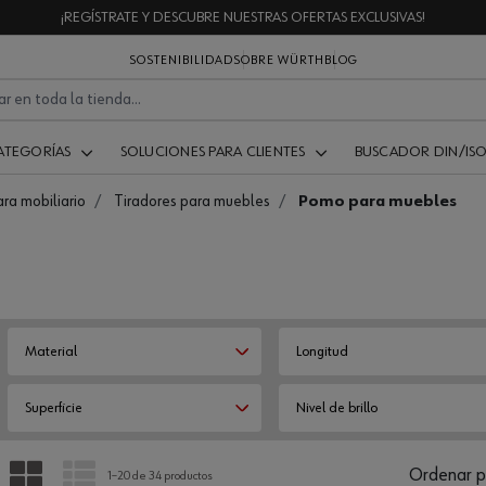
¡REGÍSTRATE Y DESCUBRE NUESTRAS OFERTAS EXCLUSIVAS!
SOSTENIBILIDAD
SOBRE WÜRTH
BLOG
ATEGORÍAS
SOLUCIONES PARA CLIENTES
BUSCADOR DIN/IS
ara mobiliario
Tiradores para muebles
Pomo para muebles
Material
Longitud
Superficie
Nivel de brillo
PARRILLA
LISTA
Ordenar p
1–20 de 34 productos