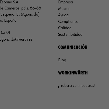
España S.A
Empresa
de Cameros, pcls. 86-88
Museo
Sequero, El (Agoncillo)
Ayuda
ja, España
Compliance
Calidad
 03 01
Sostenibilidad
agoncillo@wurth.es
COMUNICACIÓN
Blog
WORKINWÜRTH
¡Trabaja con nosotros!