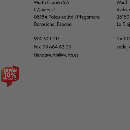
Würth España S.A
Würth 
C/Joiers 21
Avda. 
08184 Palau-solità i Plegamans
26150 
Barcelona, España
La Rio
900 901 917
94 101
Fax:
93 864 62 03
sede_
tiendawurth@wurth.es