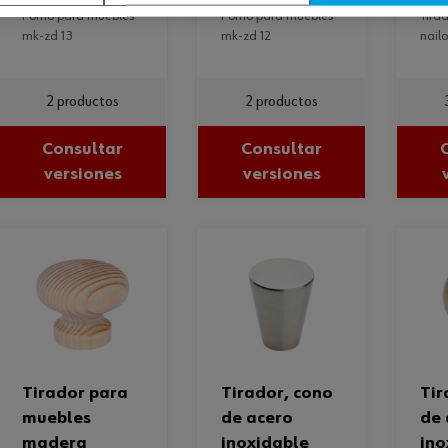
pomo para muebles
pomo para muebles
tirador para muebles
mk-zd 13
mk-zd 12
nail
2 productos
2 productos
Consultar
Consultar
versiones
versiones
tirador para
tirador, cono
tirador, bola
muebles
de acero
de 
madera
inoxidable
ino