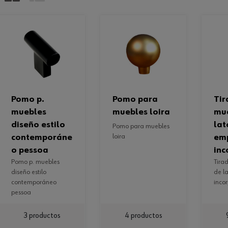
pomo p.
pomo para
tirador para
muebles
muebles loira
mu
diseño estilo
lat
pomo para muebles
contemporáne
loira
em
o pessoa
inc
pomo p. muebles
tirador para muebles
diseño estilo
de l
contemporáneo
inco
pessoa
3 productos
4 productos