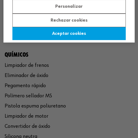
Personalizar
Rechazar cookies
Aceptar cookies
QUÍMICOS
Limpiador de frenos
Eliminador de óxido
Pegamento rápido
Polímero sellador MS
Pistola espuma poliuretano
Limpiador de motor
Convertidor de óxido
Silicona neutra