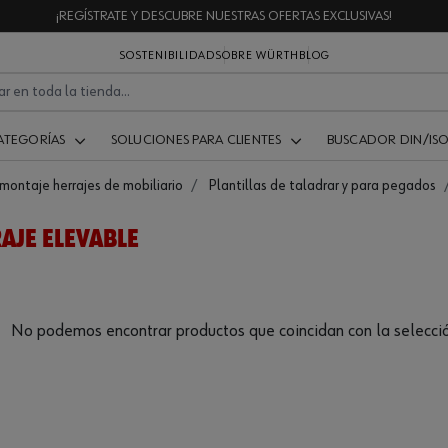
¡REGÍSTRATE Y DESCUBRE NUESTRAS OFERTAS EXCLUSIVAS!
SOSTENIBILIDAD
SOBRE WÜRTH
BLOG
ATEGORÍAS
SOLUCIONES PARA CLIENTES
BUSCADOR DIN/IS
 montaje herrajes de mobiliario
Plantillas de taladrar y para pegados
AJE ELEVABLE
No podemos encontrar productos que coincidan con la selecció