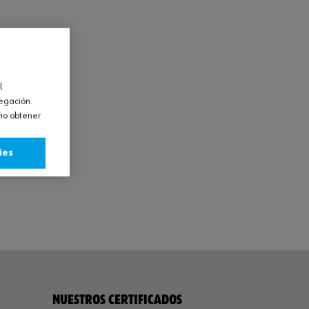
l
vegación.
omo obtener
ies
NUESTROS CERTIFICADOS