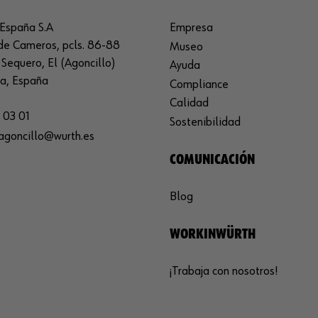
España S.A
Empresa
de Cameros, pcls. 86-88
Museo
Sequero, El (Agoncillo)
Ayuda
ja, España
Compliance
Calidad
 03 01
Sostenibilidad
agoncillo@wurth.es
COMUNICACIÓN
Blog
WORKINWÜRTH
¡Trabaja con nosotros!