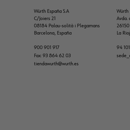
Würth España S.A
Würth 
C/Joiers 21
Avda. 
08184 Palau-solità i Plegamans
26150 
Barcelona, España
La Rio
900 901 917
94 101
Fax:
93 864 62 03
sede_
tiendawurth@wurth.es