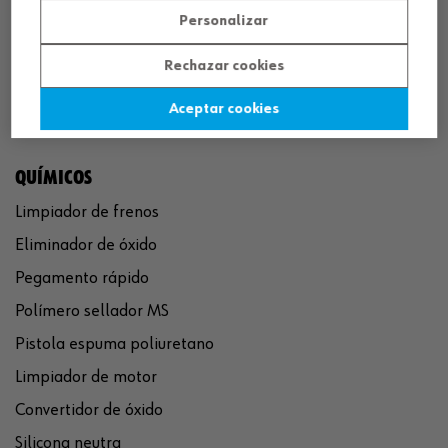
Personalizar
Rechazar cookies
Aceptar cookies
QUÍMICOS
Limpiador de frenos
Eliminador de óxido
Pegamento rápido
Polímero sellador MS
Pistola espuma poliuretano
Limpiador de motor
Convertidor de óxido
Silicona neutra