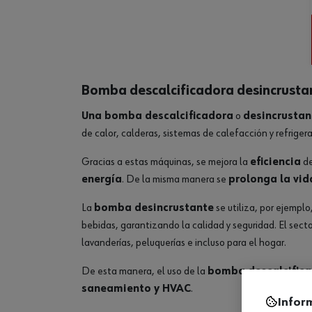
Bomba descalcificadora desincrusta
Una bomba descalcificadora
o
desincrustan
de calor, calderas, sistemas de calefacción y refriger
Gracias a estas máquinas, se mejora la
eficiencia
de
energía
. De la misma manera se
prolonga la vida
La
bomba desincrustante
se utiliza, por ejemplo
bebidas, garantizando la calidad y seguridad. El secto
lavanderías, peluquerías e incluso para el hogar.
De esta manera, el uso de la
bomba descalcific
saneamiento y HVAC
.
Infor