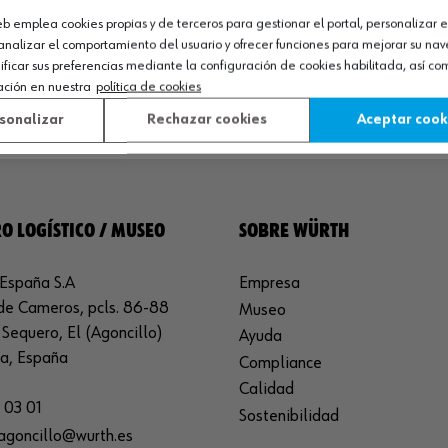
stos profesionales y empresas, diferentes
bombas de máxima cali
web emplea cookies propias y de terceros para gestionar el portal, personalizar e
elacionados para el correcto funcionamiento de las bombas desincrusta
analizar el comportamiento del usuario y ofrecer funciones para mejorar su na
isitar la sección dedicada a las
instalaciones de saneamiento/HVAC
para
icar sus preferencias mediante la configuración de cookies habilitada, así c
ación en nuestra
política de cookies
sonalizar
Rechazar cookies
Aceptar cook
O LOGÍSTICO / MUSEO
SOBRE WÜRTH
España S.A
Empresa
de Cameros, pcls. 86-88
Museo
Sequero, El (Agoncillo)
Ayuda
ja, España
Compliance
Calidad
 03 01
Sostenibilidad
agoncillo@wurth.es