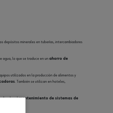
tros depósitos minerales en tuberías, intercambiadores
 de agua, lo que se traduce en un
ahorro de
 equipos utilizados en la producción de alimentos y
icadoras
. También se utilizan en hoteles,
dedicados al
mantenimiento de sistemas de