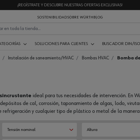
¡REGÍSTRATE Y DESCUBRE NUESTRAS OFERTAS EXCLUSIVAS!
SOSTENIBILIDAD
SOBRE WÜRTH
BLOG
ATEGORÍAS
SOLUCIONES PARA CLIENTES
BUSCADOR DIN/IS
Instalación de saneamiento/HVAC
Bombas HVAC
Bomba des
sincrustante
ideal para tus necesidades de intervención. En W
depósitos de cal, corrosión, taponamiento de algas, lodo, viruta
 refrigeración y cualquier tipo de plástico o metal de la manera
Tensión nominal
Altura