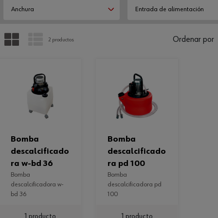
Anchura
Entrada de alimentación
PARRILLA
LISTA
Ordenar por
2 productos
bomba
bomba
descalcificado
descalcificado
ra w-bd 36
ra pd 100
bomba
bomba
descalcificadora w-
descalcificadora pd
bd 36
100
1 producto
1 producto