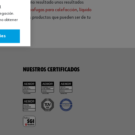
dad
para dar como resultado unos resultados
l
ntes, como el
tapafugas para calefacción
,
líquido
vegación.
 encontrar otros productos que pueden ser de tu
omo obtener
ies
NUESTROS CERTIFICADOS