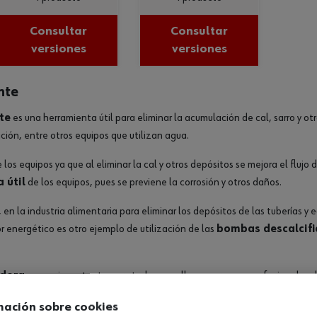
Consultar
Consultar
versiones
versiones
nte
te
es una herramienta útil para eliminar la acumulación de cal, sarro y o
ación, entre otros equipos que utilizan agua.
 los equipos ya que al eliminar la cal y otros depósitos se mejora el flujo
 útil
de los equipos, pues se previene la corrosión y otros daños.
, en la industria alimentaria para eliminar los depósitos de las tuberías y
r energético es otro ejemplo de utilización de las
bombas descalcif
adora
es muy importante para todas aquellas empresas y profesionales 
mación sobre cookies