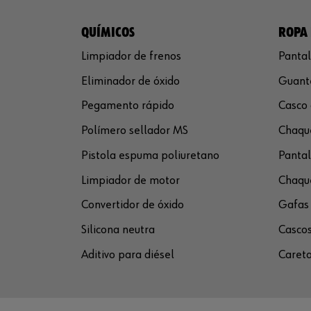
QUÍMICOS
ROPA 
Limpiador de frenos
Pantal
Eliminador de óxido
Guante
Pegamento rápido
Casco 
Polímero sellador MS
Chaque
Pistola espuma poliuretano
Pantal
Limpiador de motor
Chaque
Convertidor de óxido
Gafas 
Silicona neutra
Cascos
Aditivo para diésel
Careta