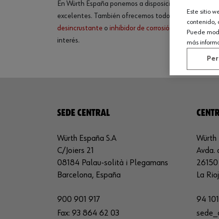
En Würth España ponemos a disposición, para todos e
Este sitio 
excelentes. También ofrecemos todos los productos r
contenido, 
desincrustante
o
inhibidor de corrosión
. No dudes en v
Puede modif
interés.
más inform
Per
SEDE CENTRAL
CENTR
Würth España S.A
Würth 
C/Joiers 21
Avda. 
08184 Palau-solità i Plegamans
26150 
Barcelona, España
La Rio
900 901 917
94 101
Fax:
93 864 62 03
sede_