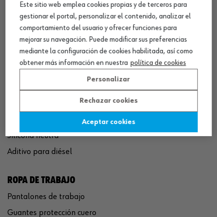
Este sitio web emplea cookies propias y de terceros para
QUÍMICOS
gestionar el portal, personalizar el contenido, analizar el
Limpiador de frenos
comportamiento del usuario y ofrecer funciones para
Eliminador de óxido
mejorar su navegación. Puede modificar sus preferencias
mediante la configuración de cookies habilitada, así como
Pegamento rápido
obtener más información en nuestra
política de cookies
Polímero sellador MS
Personalizar
Pistola espuma poliuretano
Rechazar cookies
Limpiador de motor
Convertidor de óxido
Aceptar cookies
Silicona neutra
Aditivo para diésel
ROPA DE TRABAJO
Pantalones de trabajo
Guantes protección cuero