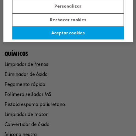
Personalizar
Rechazar cookies
Aceptar cookies
QUÍMICOS
Limpiador de frenos
Eliminador de óxido
Pegamento rápido
Polímero sellador MS
Pistola espuma poliuretano
Limpiador de motor
Convertidor de óxido
Silicona neutra