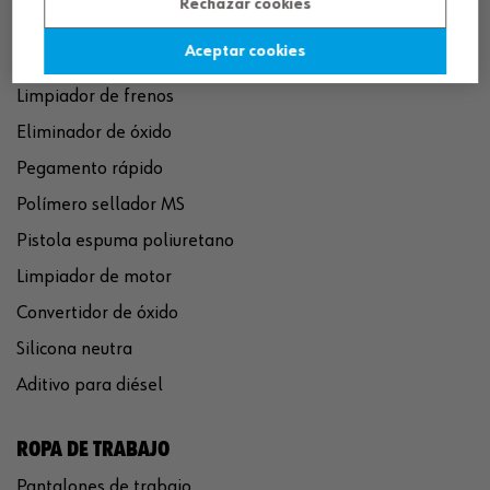
Rechazar cookies
Aceptar cookies
QUÍMICOS
Limpiador de frenos
Eliminador de óxido
Pegamento rápido
Polímero sellador MS
Pistola espuma poliuretano
Limpiador de motor
Convertidor de óxido
Silicona neutra
Aditivo para diésel
ROPA DE TRABAJO
Pantalones de trabajo