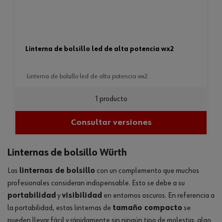
linterna de bolsillo led de alta potencia wx2
linterna de bolsillo led de alta potencia wx2
1 producto
Consultar versiones
Linternas de bolsillo Würth
Las
linternas de bolsillo
con un complemento que muchos
profesionales consideran indispensable. Esto se debe a su
portabilidad
y
visibilidad
en entornos oscuros. En referencia a
la portabilidad, estas linternas de
tamaño compacto
se
pueden llevar fácil y rápidamente sin ningún tipo de molestia, algo