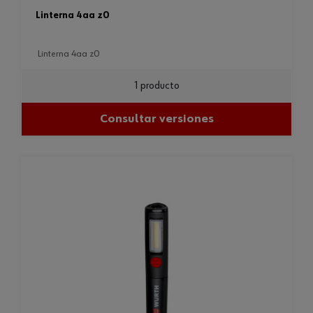
linterna 4aa z0
linterna 4aa z0
1 producto
Consultar versiones