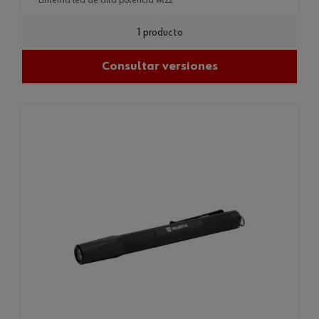
linterna led de alta potencia wtz2
1 producto
Consultar versiones