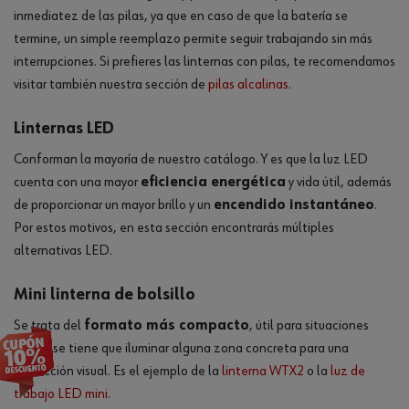
inmediatez de las pilas, ya que en caso de que la batería se
termine, un simple reemplazo permite seguir trabajando sin más
interrupciones. Si prefieres las linternas con pilas, te recomendamos
visitar también nuestra sección de
pilas alcalinas
.
Linternas LED
Conforman la mayoría de nuestro catálogo. Y es que la luz LED
cuenta con una mayor
eficiencia energética
y vida útil, además
de proporcionar un mayor brillo y un
encendido instantáneo
.
Por estos motivos, en esta sección encontrarás múltiples
alternativas LED.
Mini linterna de bolsillo
Se trata del
formato más compacto
, útil para situaciones
donde se tiene que iluminar alguna zona concreta para una
inspección visual. Es el ejemplo de la
linterna WTX2
o la
luz de
trabajo LED mini
.