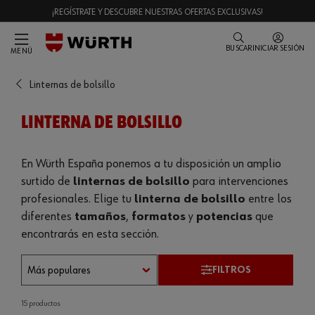
¡REGÍSTRATE Y DESCUBRE NUESTRAS OFERTAS EXCLUSIVAS!
BUSCAR
INICIAR SESIÓN
MENÚ
Linternas de bolsillo
LINTERNA DE BOLSILLO
En Würth España ponemos a tu disposición un amplio
surtido de
linternas de bolsillo
para intervenciones
profesionales. Elige tu
linterna de bolsillo
entre los
diferentes
tamaños
,
formatos
y
potencias
que
encontrarás en esta sección.
FILTROS
15 productos