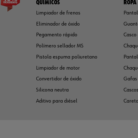
QUÍMICOS
ROPA 
Limpiador de frenos
Pantal
Eliminador de óxido
Guante
Pegamento rápido
Casco 
Polímero sellador MS
Chaque
Pistola espuma poliuretano
Pantal
Limpiador de motor
Chaque
Convertidor de óxido
Gafas 
Silicona neutra
Cascos
Aditivo para diésel
Careta