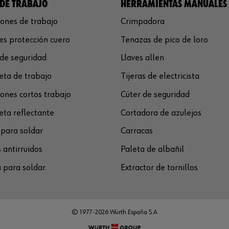
DE TRABAJO
HERRAMIENTAS MANUALES
ones de trabajo
Crimpadora
s protección cuero
Tenazas de pico de loro
de seguridad
Llaves allen
ta de trabajo
Tijeras de electricista
ones cortos trabajo
Cúter de seguridad
ta reflectante
Cortadora de azulejos
para soldar
Carracas
 antirruidos
Paleta de albañil
 para soldar
Extractor de tornillos
© 1977-2026 Würth España S.A