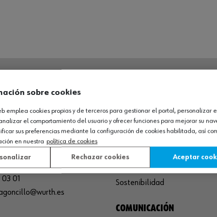
mación sobre cookies
O LOGÍSTICO / MUSEO
SOBRE WÜRTH
web emplea cookies propias y de terceros para gestionar el portal, personalizar e
España S.A
Empresa
analizar el comportamiento del usuario y ofrecer funciones para mejorar su na
de Cameros, pcls. 86-88
Museo
icar sus preferencias mediante la configuración de cookies habilitada, así c
ación en nuestra
política de cookies
Sequero, El (Agoncillo)
Ayuda
ja, España
Compliance
sonalizar
Rechazar cookies
Aceptar cook
Calidad
 03 01
Sostenibilidad
agoncillo@wurth.es
COMUNICACIÓN