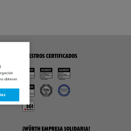
NUESTROS CERTIFICADOS
l
vegación.
omo obtener
ies
¡WÜRTH EMPRESA SOLIDARIA!