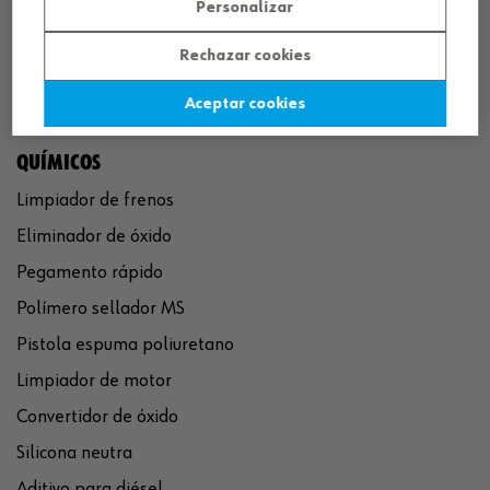
Personalizar
Rechazar cookies
Aceptar cookies
QUÍMICOS
Limpiador de frenos
Eliminador de óxido
Pegamento rápido
Polímero sellador MS
Pistola espuma poliuretano
Limpiador de motor
Convertidor de óxido
Silicona neutra
Aditivo para diésel