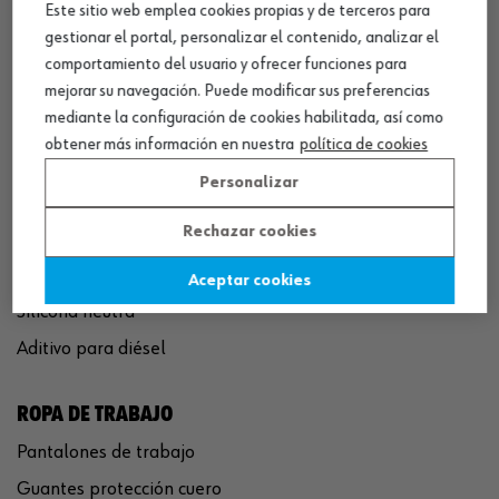
Este sitio web emplea cookies propias y de terceros para
QUÍMICOS
gestionar el portal, personalizar el contenido, analizar el
Limpiador de frenos
comportamiento del usuario y ofrecer funciones para
Eliminador de óxido
mejorar su navegación. Puede modificar sus preferencias
mediante la configuración de cookies habilitada, así como
Pegamento rápido
obtener más información en nuestra
política de cookies
Polímero sellador MS
Personalizar
Pistola espuma poliuretano
Rechazar cookies
Limpiador de motor
Convertidor de óxido
Aceptar cookies
Silicona neutra
Aditivo para diésel
ROPA DE TRABAJO
Pantalones de trabajo
Guantes protección cuero