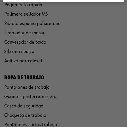
Pegamento rápido
Polímero sellador MS
Pistola espuma poliuretano
Limpiador de motor
Convertidor de óxido
Silicona neutra
Aditivo para diésel
ROPA DE TRABAJO
Pantalones de trabajo
Guantes protección cuero
Casco de seguridad
Chaqueta de trabajo
Pantalones cortos trabajo