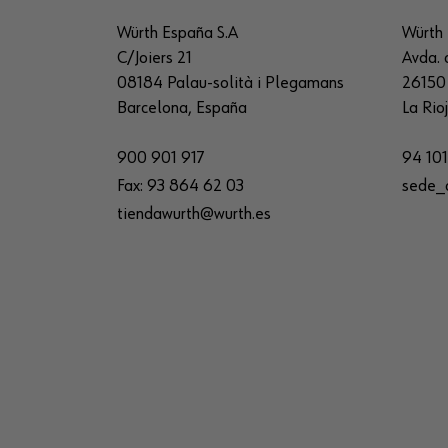
Würth España S.A
Würth 
C/Joiers 21
Avda. 
08184 Palau-solità i Plegamans
26150 
Barcelona, España
La Rio
900 901 917
94 101
Fax:
93 864 62 03
sede_
tiendawurth@wurth.es