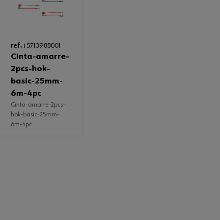
ref. :
5713988001
cinta-amarre-
2pcs-hok-
basic-25mm-
6m-4pc
cinta-amarre-2pcs-
hok-basic-25mm-
6m-4pc