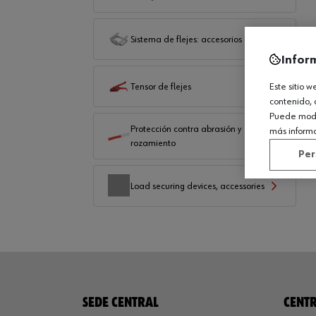
Sistema de flejes: accesorios
Infor
Tensor de flejes
Este sitio 
contenido, 
Puede modif
Protección contra abrasión y
más inform
rozamiento
Per
Load securing devices, accessories
SEDE CENTRAL
CENTR