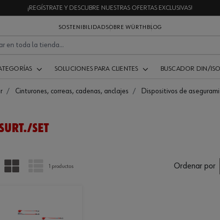
¡REGÍSTRATE Y DESCUBRE NUESTRAS OFERTAS EXCLUSIVAS!
SOSTENIBILIDAD
SOBRE WÜRTH
BLOG
ATEGORÍAS
SOLUCIONES PARA CLIENTES
BUSCADOR DIN/IS
r
Cinturones, correas, cadenas, anclajes
Dispositivos de aseguram
 SURT./SET
PARRILLA
LISTA
Ordenar por
1 productos