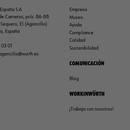
España S.A
Empresa
de Cameros, pcls. 86-88
Museo
Sequero, El (Agoncillo)
Ayuda
ja, España
Compliance
Calidad
 03 01
Sostenibilidad
agoncillo@wurth.es
COMUNICACIÓN
Blog
WORKINWÜRTH
¡Trabaja con nosotros!