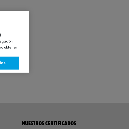
l
vegación.
omo obtener
ies
NUESTROS CERTIFICADOS