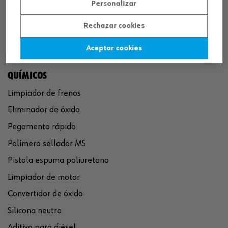
Personalizar
Rechazar cookies
Aceptar cookies
QUÍMICOS
Limpiador de frenos
Eliminador de óxido
Pegamento rápido
Polímero sellador MS
Pistola espuma poliuretano
Limpiador de motor
Convertidor de óxido
Silicona neutra
Aditivo para diésel