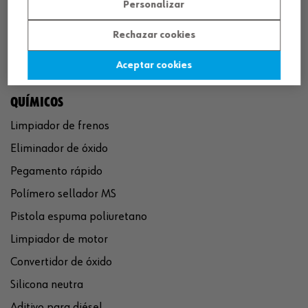
Personalizar
Rechazar cookies
Aceptar cookies
QUÍMICOS
Limpiador de frenos
Eliminador de óxido
Pegamento rápido
Polímero sellador MS
Pistola espuma poliuretano
Limpiador de motor
Convertidor de óxido
Silicona neutra
Aditivo para diésel