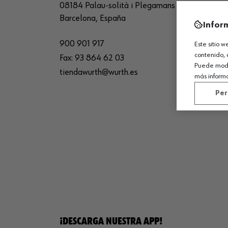
08184 Palau-solità i Plegamans
26150 
Barcelona, España
La Rio
Infor
900 901 917
94 101
Este sitio 
contenido, 
Fax:
93 864 62 03
sede_
Puede modif
tiendawurth@wurth.es
más inform
Per
¡DESCARGA NUESTRA APP!