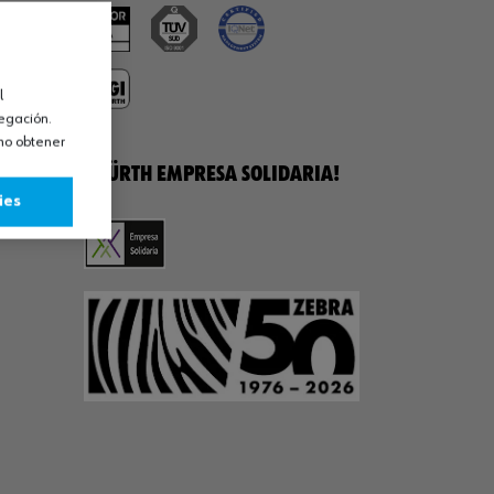
l
vegación.
omo obtener
¡WÜRTH EMPRESA SOLIDARIA!
ies