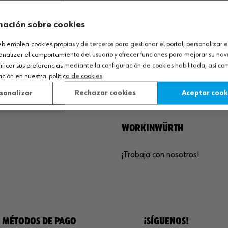
Sequero, El (Agoncillo)
Ayuda
ja, España
Compliance
mación sobre cookies
Calidad
 03 01
web emplea cookies propias y de terceros para gestionar el portal, personalizar e
Sostenibilidad
analizar el comportamiento del usuario y ofrecer funciones para mejorar su na
agoncillo@wurth.es
icar sus preferencias mediante la configuración de cookies habilitada, así c
COMUNICACIÓN
ación en nuestra
política de cookies
sonalizar
Rechazar cookies
Aceptar cook
Blog
WORKINWÜRTH
¡Trabaja con nosotros!
MÉTODOS DE PAGO
¡SÍGUENOS!