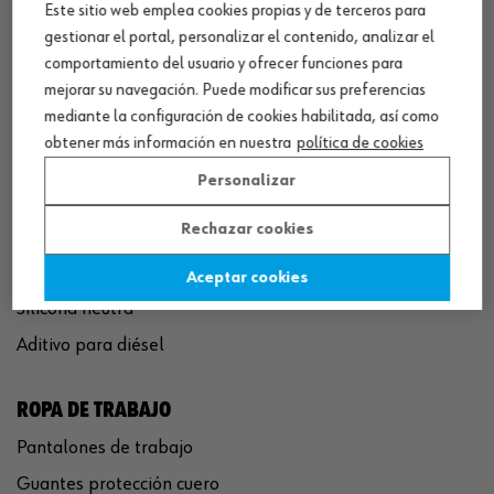
Este sitio web emplea cookies propias y de terceros para
QUÍMICOS
gestionar el portal, personalizar el contenido, analizar el
Limpiador de frenos
comportamiento del usuario y ofrecer funciones para
Eliminador de óxido
mejorar su navegación. Puede modificar sus preferencias
mediante la configuración de cookies habilitada, así como
Pegamento rápido
obtener más información en nuestra
política de cookies
Polímero sellador MS
Personalizar
Pistola espuma poliuretano
Rechazar cookies
Limpiador de motor
Convertidor de óxido
Aceptar cookies
Silicona neutra
Aditivo para diésel
ROPA DE TRABAJO
Pantalones de trabajo
Guantes protección cuero